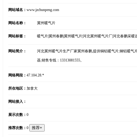
网站域名：
www.jzchunpeng.com
网站名称：
冀州暖气片
网站标签：
暖气片|冀州春鹏|冀州暖气片|河北冀州暖气片厂|河北春鹏采暖
网站简介：
河北冀州暖气片生产厂家冀州春鹏,提供铜铝暖气片,钢铝暖气
器,销售专线：13313081555。
网络网段：
47.104.28.*
所在地区：
加拿大
网站接入：
展示次数：
0
推荐次数：
0