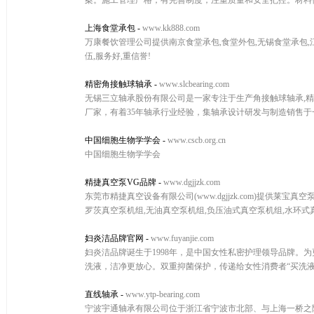
案。施工管理严格，有完善制度，注重质量和安全把控。材料供
上海食堂承包
-
www.kk888.com
万康餐饮管理公司提供南京食堂承包,食堂外包,无锡食堂承包,
伍,服务好,重信誉!
精密角接触球轴承
-
www.slcbearing.com
无锡三立轴承股份有限公司是一家专注于生产角接触球轴承,精
厂家，有着35年轴承行业经验，集轴承设计研发与制造销售于一体，
中国细胞生物学学会
-
www.cscb.org.cn
中国细胞生物学学会
精捷真空泵VG品牌
-
www.dgjjzk.com
东莞市精捷真空设备有限公司(www.dgjjzk.com)提供莱
罗茨真空泵机组,无油真空泵机组,负压油式真空泵机组,水环
妇炎洁品牌官网
-
www.fuyanjie.com
妇炎洁品牌诞生于1998年，是中国女性私密护理领导品牌。
洗液，洁净更放心。双重抑菌保护，传递给女性消费者“买洗液
直线轴承
-
www.ytp-bearing.com
宁波宇通轴承有限公司位于浙江省宁波市北部、与上海一桥之