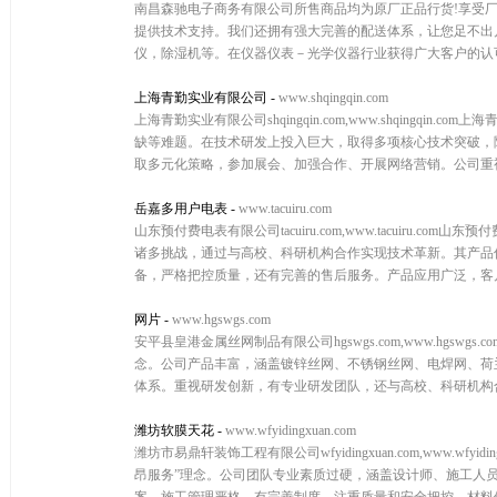
南昌森驰电子商务有限公司所售商品均为原厂正品行货!享受
提供技术支持。我们还拥有强大完善的配送体系，让您足不出
仪，除湿机等。在仪器仪表－光学仪器行业获得广大客户的认
上海青勤实业有限公司
-
www.shqingqin.com
上海青勤实业有限公司shqingqin.com,www.shqin
缺等难题。在技术研发上投入巨大，取得多项核心技术突破，
取多元化策略，参加展会、加强合作、开展网络营销。公司重视
岳嘉多用户电表
-
www.tacuiru.com
山东预付费电表有限公司tacuiru.com,www.tacuir
诸多挑战，通过与高校、科研机构合作实现技术革新。其产品
备，严格把控质量，还有完善的售后服务。产品应用广泛，客户群
网片
-
www.hgswgs.com
安平县皇港金属丝网制品有限公司hgswgs.com,www.hgs
念。公司产品丰富，涵盖镀锌丝网、不锈钢丝网、电焊网、荷
体系。重视研发创新，有专业研发团队，还与高校、科研机构合
潍坊软膜天花
-
www.wfyidingxuan.com
潍坊市易鼎轩装饰工程有限公司wfyidingxuan.com,www.
昂服务”理念。公司团队专业素质过硬，涵盖设计师、施工人