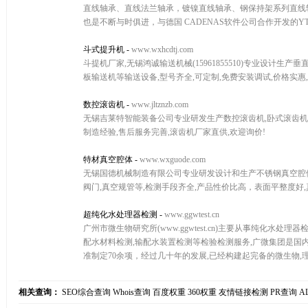
直线轴承、直线法兰轴承，镀镍直线轴承、钢保持架系列直线轴
也是不断与时俱进，与德国 CADENAS软件公司合作开发的Y
斗式提升机
-
www.wxhcdtj.com
斗提机厂家,无锡鸿诚输送机械(15961855510)专业设计生
板输送机等输送设备,型号齐全,可定制,免费安装调试,价格实惠,
数控滚齿机
-
www.jltznzb.com
无锡吉莱特智能装备公司专业研发生产数控滚齿机,卧式滚齿机,
制造经验,售后服务完善,滚齿机厂家直供,欢迎询价!
特材真空腔体
-
www.wxguode.com
无锡国德机械制造有限公司专业研发设计和生产不锈钢真空腔体,
阀门,真空规管等,检测手段齐全,产品性价比高，表面平整度好,
超纯化水处理器检测
-
www.ggwtest.cn
广州市微生物研究所(www.ggwtest.cn)主要从事纯化水
配水材料检测,输配水装置检测等检验检测服务,广微集团是国内
准制定70余项，经过几十年的发展,已经构建起完备的微生物,理化
相关查询：
SEO综合查询
Whois查询
百度权重
360权重
友情链接检测
PR查询
A