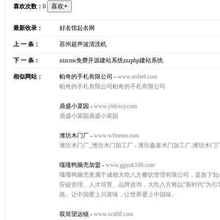
喜欢次数：
0
最新收录：
好名馆起名网
上 一 条：
苏州超声波清洗机
下 一 条：
zzzcms免费开源建站系统zzzphp建站系统
相似网站：
帕奇的手札有限公司
-
www.uxfeel.com
帕奇的手札有限公司帕奇的手札有限公司
鼎盛小菜园
-
www.yldsxcy.com
鼎盛小菜园鼎盛小菜园
潍坊木门厂
-
www.wfxtmm.com
潍坊木门厂_潍坊木门加工厂 - 潍坊鑫泰木门加工厂,潍坊木门
嘎嘎鸭脑壳加盟
-
www.ggynk168.com
嘎嘎鸭脑壳隶属于成都大吃八方餐饮管理有限公司，是旗下知
应链管理、人才培育、品牌咨询，大吃八方将以“新时代”为引
路。让中国爱上川菜味，让世界爱上中国味。
双筒望远镜
-
www.scit88.com