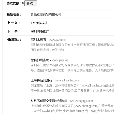
喜欢次数：
0
最新收录：
青岛亚基商贸有限公司
上 一 条：
FM接收模块
下 一 条：
深圳网络推广
相似网站：
深圳水磨石
-
www.szrmj.cn
深圳市融美建建材有限公司专注水磨石地面工程，提供现浇水
团队保障品质，欢迎咨询。
微信扫码点餐
-
www.jzzp.vip
深圳市三度软件有限公司专业从事行业应用软件及小程序的开发
序、微信扫码点单等功能，利用先进的云服务、人工智能技术
上海稀油润滑站
-
www.all-weiler.com
阿尔维勒（上海）流体科技有限公司(www.all-weiler.com)
于一体,在欧洲及上海分别有制造工厂及服务中心,欢迎来电洽
材料高低温交变湿热试验箱
-
www.shqingji.com
上海倾技仪器仪表科技有限公司(www.shqingji.com)
一家专门从事研发,设计,生产,销售和服务为一体的专业试验机