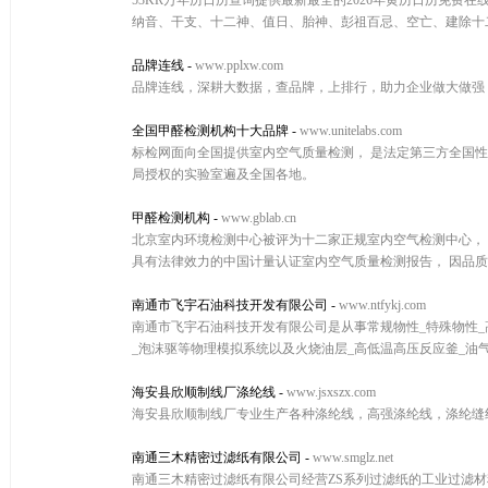
53KR万年历日历查询提供最新最全的2026年黄历日历免费
纳音、干支、十二神、值日、胎神、彭祖百忌、空亡、建除十
品牌连线
-
www.pplxw.com
品牌连线，深耕大数据，查品牌，上排行，助力企业做大做强
全国甲醛检测机构十大品牌
-
www.unitelabs.com
标检网面向全国提供室内空气质量检测， 是法定第三方全国性
局授权的实验室遍及全国各地。
甲醛检测机构
-
www.gblab.cn
北京室内环境检测中心被评为十二家正规室内空气检测中心， 
具有法律效力的中国计量认证室内空气质量检测报告， 因品
南通市飞宇石油科技开发有限公司
-
www.ntfykj.com
南通市飞宇石油科技开发有限公司是从事常规物性_特殊物性_高
_泡沫驱等物理模拟系统以及火烧油层_高低温高压反应釜_油气水
海安县欣顺制线厂涤纶线
-
www.jsxszx.com
海安县欣顺制线厂专业生产各种涤纶线，高强涤纶线，涤纶缝纫线，
南通三木精密过滤纸有限公司
-
www.smglz.net
南通三木精密过滤纸有限公司经营ZS系列过滤纸的工业过滤