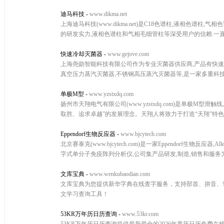
迪马科技
-
www.dikma.net
上海迪马科技(www.dikma.net)是C18色谱柱,液相色
的研发实力,液相色谱柱和气相毛细管柱等深受用户的信赖.一
快速冷却灭菌器
-
www.gejove.com
上海尧勋智能科技有限公司作为专业灭菌器供应商,产品有快速
真空压力蒸汽灭菌器,不锈钢高压蒸汽灭菌器等,是一家多重科技
单极M型
-
www.yzstxdq.com
扬州市天翔电气有限公司(www.yzstxdq.com)是单极M
取胜、追求卓越”的发展理念。天翔人将致力于打造“天翔”特
Eppendorf生物反应器
-
www.bjcytech.com
北京赛泰克(www.bjcytech.com)是一家Eppendorf生物反应器
字式单分子免疫阵列分析仪,公司集产品研发,制造,销售和服务
文库宝典
-
www.wenkubaodian.com
文库宝典为您提供新华字典在线查字服务，支持部首、拼音、
文学习查询工具！
53KR万年历日历查询
-
www.53kr.com