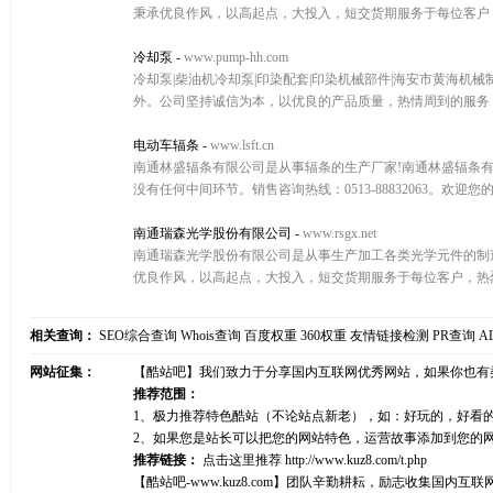
秉承优良作风，以高起点，大投入，短交货期服务于每位客户，热烈
冷却泵
-
www.pump-hh.com
冷却泵|柴油机冷却泵|印染配套|印染机械部件|海安市黄海
外。公司坚持诚信为本，以优良的产品质量，热情周到的服务，咨询电
电动车辐条
-
www.lsft.cn
南通林盛辐条有限公司是从事辐条的生产厂家!南通林盛辐条
没有任何中间环节。销售咨询热线：0513-88832063。欢迎您
南通瑞森光学股份有限公司
-
www.rsgx.net
南通瑞森光学股份有限公司是从事生产加工各类光学元件的制
优良作风，以高起点，大投入，短交货期服务于每位客户，热烈欢迎
相关查询：
SEO综合查询
Whois查询
百度权重
360权重
友情链接检测
PR查询
A
网站征集：
【酷站吧】我们致力于分享国内互联网优秀网站，如果你也有
推荐范围：
1、极力推荐特色酷站（不论站点新老），如：好玩的，好看
2、如果您是站长可以把您的网站特色，运营故事添加到您的
推荐链接：
点击这里推荐
http://www.kuz8.com/t.php
【酷站吧-www.kuz8.com】团队辛勤耕耘，励志收集