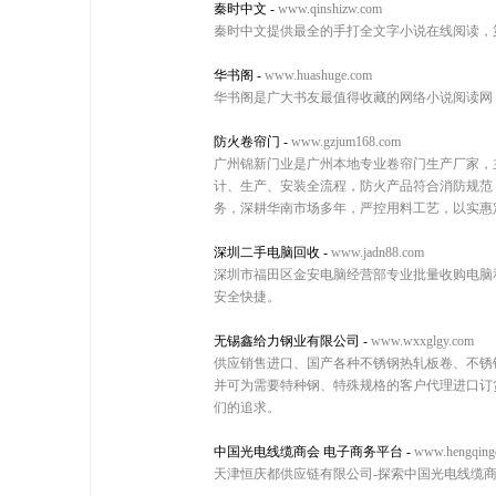
秦时中文
-
www.qinshizw.com
秦时中文提供最全的手打全文字小说在线阅读，
华书阁
-
www.huashuge.com
华书阁是广大书友最值得收藏的网络小说阅读网
防火卷帘门
-
www.gzjum168.com
广州锦新门业是广州本地专业卷帘门生产厂家，
计、生产、安装全流程，防火产品符合消防规范
务，深耕华南市场多年，严控用料工艺，以实惠
深圳二手电脑回收
-
www.jadn88.com
深圳市福田区金安电脑经营部专业批量收购电脑和
安全快捷。
无锡鑫给力钢业有限公司
-
www.wxxglgy.com
供应销售进口、国产各种不锈钢热轧板卷、不锈
并可为需要特种钢、特殊规格的客户代理进口订
们的追求。
中国光电线缆商会 电子商务平台
-
www.hengqing
天津恒庆都供应链有限公司-探索中国光电线缆