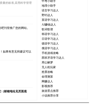
中考小助手
作为质量的标准,采用科学管理
地理小助手
语言学习达人
野钓达人
英语学习达人
AI赚钱达人
站吧刊登推广您的网站。
歌词歌谱
韩语学习达人
日语学习达人
德语学习达人
俄语学习达人
支持！如果有意见和建议可以
手机游戏攻略
西班牙语学习达人
周公解梦
无人机玩家
抢票攻略
）
命理测算
网赚达人
影视推荐
旅游景点推荐
们（邮箱地址见页面底
小说推荐分享