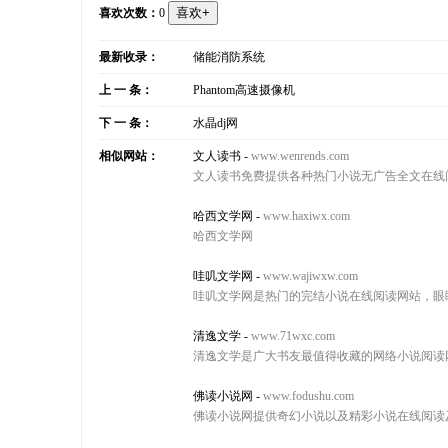
喜欢次数：
0
最新收录：
储能消防系统
上 一 条：
Phantom高速摄像机
下 一 条：
水晶dj网
相似网站：
文人读书
-
www.wenrends.com
文人读书免费提供各种热门小说无广告全文在线
哈西文学网
-
www.haxiwx.com
哈西文学网
哇叽文学网
-
www.wajiwxw.com
哇叽文学网是热门的完结小说在线阅读网站，眼
清逸文学
-
www.71wxc.com
清逸文学是广大书友最值得收藏的网络小说阅读
佛读小说网
-
www.fodushu.com
佛读小说网提供奇幻小说以及精彩小说在线阅读