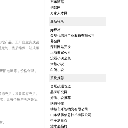
东东随笔
刊知网
万家人才网
最新收录
pp板材
金现代信息产业股份有限公司
养猪网
门控产品。工厂自主完成设
深圳网站开发
需定制、售后维保一站式服
上海搬家公司
没看小说全集
米族小说
白鸽小说
，废旧电脑等，价格合理，
系统推荐
合肥疏通管道
品牌研究网
货源充足，常备库存充足。
好看小说推荐
求，让每个用户满意是我
联特科技
聊城市乐智物资有限公司
山东纵腾信息技术有限公司
中子测量仪
章。
滤水壶品牌