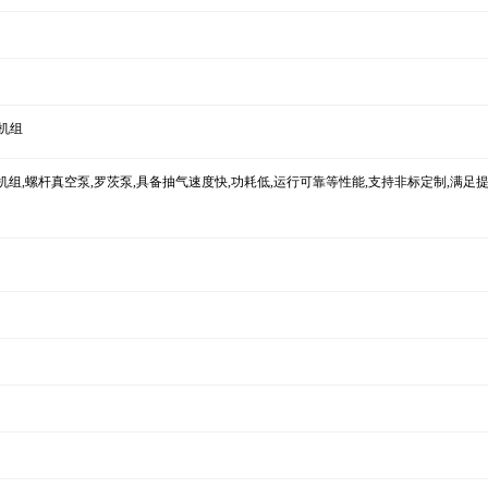
机组
组,螺杆真空泵,罗茨泵,具备抽气速度快,功耗低,运行可靠等性能,支持非标定制,满足提