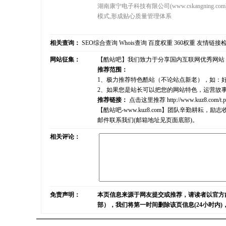
湖南康宁电子科技有限公司(www.cskangni
模式,形成贴心质量管理体系
相关查询：
SEO综合查询
Whois查询
百度权重
360权重
友情链接
网站征集：
【酷站吧】我们致力于分享国内互联网优秀网站
推荐范围：
1、极力推荐特色酷站（不论站点新老），如：
2、如果您是站长可以把您的网站特色，运营故
推荐链接：
点击这里推荐
http://www.kuz8.com/t.
【酷站吧-www.kuz8.com】团队辛勤耕
邮件联系我们(邮箱地址见页面底部)。
相关评论：
免责声明：
本页信息来源于网友提交或推荐，请读者以官方
部），我们将第一时间删除该页信息(24小时内