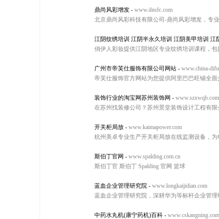
鼎尚风彩增发
-
www.dnsfc.com
北京鼎尚风彩科技有限公司-鼎尚风彩增发，专
江阴纹绣培训 江阴半永久培训 江阴美甲培训 江
俏伊人彩妆提供江阴地区专业纹绣培训课程，包
广州市帝芙仕服饰有限公司网站
-
www.china-difu
帝芙仕服饰官方网站为您提供阿里巴巴旺铺全面
装饰行业的淘宝网苏州装饰网
-
www.szxwqb.com
在苏州找装修公司？苏州景堂装饰设计工程有限
开关柜局放
-
www.kaimapower.com
杭州美卓专业生产开关柜局放在线监测设备，为
斯伯丁官网
-
www.spalding.com.cn
斯伯丁官 斯伯丁 Spalding 官网 篮球
蓝血企业管理研究院
-
www.longkaijidian.com
蓝血企业管理研究院，深耕华为等标杆企业管理
中药水丸机(康宁药机)百科
-
www.cskangning.co