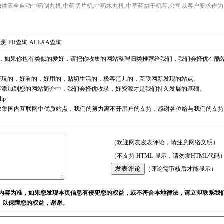
ng.com)供应全自动中药制丸机,中药切片机,中药水丸机,中草药烘干机等,公司以客户要求
检测
PR查询
ALEXA查询
，如果你也有类似的爱好，请把你收集的网站整理归类推荐给我们，我们会择优在酷
好玩的，好看的，好用的，贴切生活的，极客范儿的，互联网新发现的站点。
事添加到您的网站简介中，我们会择优收录，好资源才是我们持久发展的基础。
php
耘，励志收集国内互联网中优质站点，我们的努力离不开用户的支持，感谢各位给与我们的
（欢迎网友发表评论，请注意网络文明）
（不支持 HTML 显示，请勿发HTML代码
（评论需审核后才能显示）
内容为准，如果您发现本页信息有侵犯您的权益，或不符合本地律法，请立即联系我
)，以保障您的权益，谢谢。