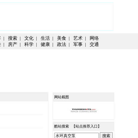
客
|
搜索
|
文化
|
生活
|
美食
|
艺术
|
网络
经
|
房产
|
科学
|
健康
|
政法
|
军事
|
交通
网站截图
酷站搜索 【
站点推荐入口
】