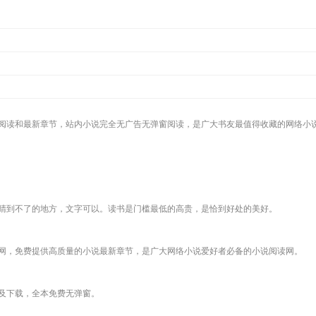
阅读和最新章节，站内小说完全无广告无弹窗阅读，是广大书友最值得收藏的网络小
睛到不了的地方，文字可以。读书是门槛最低的高贵，是恰到好处的美好。
网，免费提供高质量的小说最新章节，是广大网络小说爱好者必备的小说阅读网。
及下载，全本免费无弹窗。