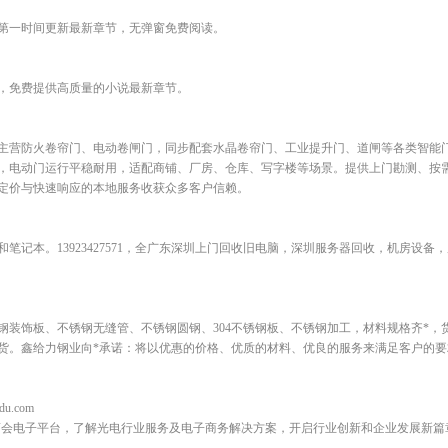
第一时间更新最新章节，无弹窗免费阅读。
，免费提供高质量的小说最新章节。
主营防火卷帘门、电动卷闸门，同步配套水晶卷帘门、工业提升门、道闸等各类智能
，电动门运行平稳耐用，适配商铺、厂房、仓库、写字楼等场景。提供上门勘测、按
定价与快速响应的本地服务收获众多客户信赖。
笔记本。13923427571，全广东深圳上门回收旧电脑，深圳服务器回收，机房设备
钢装饰板、不锈钢无缝管、不锈钢圆钢、304不锈钢板、不锈钢加工，材料规格齐*，
货。鑫给力钢业向*承诺：将以优惠的价格、优质的材料、优良的服务来满足客户的要
du.com
商会电子平台，了解光电行业服务及电子商务解决方案，开启行业创新和企业发展新篇