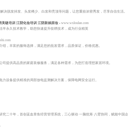
业解决脱发掉发、头发稀少、白发和秃顶等问题，让您重拾浓密秀发，尽享自信生活。
阴美睫培训 江阴化妆培训 江阴新娘跟妆
-
www.wxloulan.com
括半永久技术教学，助您快速提升纹绣技术，成为行业精英
shi.com
介绍，丰富的服饰选择，满足您的批发需求，品质保证，价格优惠。
公司提供高品质的家庭装修服务，满足各种需求，为您打造理想家居环境。
电力设备提供精准的局部放电监测解决方案，保障电网安全运行。
研究二十年，首创蓝血章鱼经营管理系统，三心驱动·一脑统筹·八臂协同，赋能中国
m