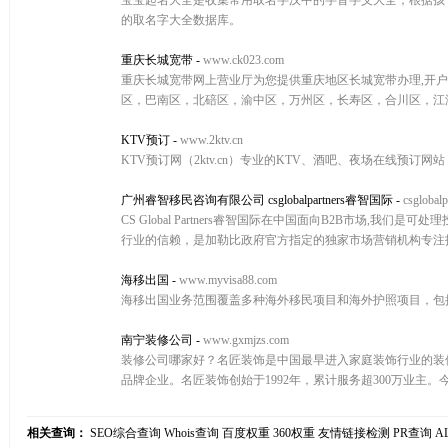
宝宝起名大全是收集常用取名字汉中的字音字义大全，根据孩
的取名字大全数据库。
重庆长城宽带
-
www.ck023.com
重庆长城宽带网上营业厅为您提供重庆地区长城宽带办理,开户,
区，巴南区，北碚区，渝中区，万州区，长寿区，合川区，江津区，璧
KTV预订
-
www.2ktv.cn
KTV预订网（2ktv.cn）专业的KTV、酒吧、夜场在线预订网站，
广州睿智移民咨询有限公司 csglobalpartners睿智国际
-
csglobalp
CS Global Partners睿智国际在中国面向B2B市场
行业的信赖，是加勒比政府官方指定的独家市场营销机构专注
海移出国
-
www.myvisa88.com
海移出国业务范围覆盖多种海外移民项目和海外护照项目，包
南宁装修公司
-
www.gxmjzs.com
装修公司哪家好？名匠装饰是中国最早进入家庭装饰行业的装
品牌企业。名匠装饰创始于1992年，累计服务超300万业
相关查询：
SEO综合查询
Whois查询
百度权重
360权重
友情链接检测
PR查询
A