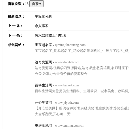
喜欢次数：
13
最新收录：
平板抛光机
上 一 条：
永兴搬家
下 一 条：
热水器维修上门电话
相似网站：
宝宝起名字
-
qiming.fanputang.com
宝宝起名字_周易起名字_易经起名策划机构_生辰八字起名_
达奇资源网
-
www.daqi68.com
达奇资源网-优质学习资源网站,达奇课堂,教育培训,名师讲座下载
办公,效率办公最有价值的资源整合
百科生活网
-
www.baike4.com
百科生活网为您提供生活百科、生活常识、城市美食、数码科
开心笑笑网
-
www.yiyixh.com
【开心笑笑网】提供各种笑话,有经典笑话,幽默笑话,爆笑笑话,冷
大全乐翻天,开心每一天!
重庆墓地网
-
www.xunmu.com.cn