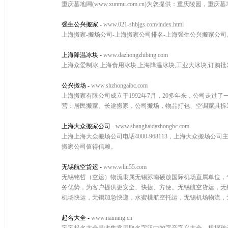
重庆墓地网(www.xunmu.com.cn)为您提供：重庆陵园，重
强生公兴搬家
-
www.021-shbjgs.com/index.html
上海搬家-搬场公司-上海搬家公司排名-上海强生公兴搬家公司
上海降温冰块
-
www.dazhongzhibing.com
上海众爱制冰,上海食用冰块,上海降温冰块,工业大冰块,订购
公兴搬场
-
www.shzhongaibc.com
上海搬家有限公司成立于1992年7月，20多年来，公司走过
营：居民搬家、长途搬家，公司搬场，物品打包、空调家具拆
上海大众搬家公司
-
www.shanghaidazhongbc.com
上海上海大众搬场公司电话4000-968113，上海大众搬
搬家公司值得信赖。
无锡航空货运
-
www.wliu55.com
无锡铭哲（空运）物流隶属无锡苏南硕放国际机场直属单位，专
务优势，为客户提供更安全、快捷、方便。无锡航空货运，无
机场快运，无锡加急快递，水蜜桃航空托运，无锡机场物流，无
起名大全
-
www.naiming.cn