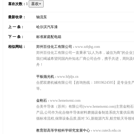
喜欢次数：
1
最新收录：
轴流泵
上 一 条：
哈尔滨汽车漆
下 一 条：
标准家庭配电箱
相似网站：
郑州百佳化工有限公司
-
www.zzbjhg.com
郑州百佳化工有限公司一直秉承“以人为本，诚信为商”的企业
我们竭诚希望同国内外知名厂商公司合作，携手共进，周到及
舟！
平板抛光机
-
www.hfjdjx.cn
合肥双磨机械有限公司【咨询热线：18919624595】是
等。
金刚石
-
www.hemeisemi.com
合美半导体（苏州）有限公司(www.hemeisemi.com)
产品,公司作为化合物半导体材料磨抛设备制造系统方案供应商
循标准流程,保障设备品质,面对 5G,新能源汽车,航空航天等
教育部高等学校科学研究发展中心
-
www.cutech.edu.cn