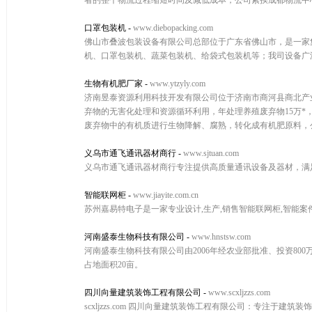
者的整个物流过程缩短时间及减低成本，公司紧挨成都物流中
口罩包装机
-
www.diebopacking.com
佛山市叠波包装设备有限公司总部位于广东省佛山市，是一家
机、口罩包装机、蔬菜包装机、给袋式包装机等；我司设备广
生物有机肥厂家
-
www.ytzyly.com
济南昱泰资源利用科技开发有限公司位于济南市商河县商北产业
弃物的无害化处理和资源循环利用，年处理养殖废弃物15万*
废弃物中的有机质进行生物降解、腐熟，转化成有机肥原料，公
义乌市通飞通讯器材商行
-
www.sjtuan.com
义乌市通飞通讯器材商行专注提供高质量通讯设备及器材，满
智能联网柜
-
www.jiayite.com.cn
苏州嘉易特电子是一家专业设计,生产,销售智能联网柜,智能案件
河南盛泰生物科技有限公司
-
www.hnstsw.com
河南盛泰生物科技有限公司由2006年经农业部批准、投资80
占地面积20亩。
四川向量建筑装饰工程有限公司
-
www.scxljzzs.com
scxljzzs.com 四川向量建筑装饰工程有限公司：专注