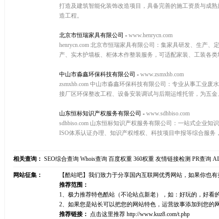
打造及建筑智能化装饰改造项目，具备完善的施工资质与成熟
造工程。
北京市恒瑞家具有限公司
-
www.henrycn.com
henrycn.com 北京市恒瑞家具有限公司：集家具研发
产、实木护墙板、柜体木作整装服务，可适配家装、工装各类
中山市淼鑫环保科技有限公司
-
www.zsmxhb.com
zsmxhb.com 中山市淼鑫环保科技有限公司：专业从事
接厂区环保整改工程、设备安装调试与后期运维托管，为五金
山东恒标知识产权服务有限公司
-
www.sdhbiso.com
sdhbiso.com 山东恒标知识产权服务有限公司：一站
ISO体系认证办理、知识产权维权、科技项目申报等综合服
相关查询：
SEO综合查询
Whois查询
百度权重
360权重
友情链接检测
PR查询
A
网站征集：
【酷站吧】我们致力于分享国内互联网优秀网站，如果你也有
推荐范围：
1、极力推荐特色酷站（不论站点新老），如：好玩的，好看
2、如果您是站长可以把您的网站特色，运营故事添加到您的
推荐链接：
点击这里推荐
http://www.kuz8.com/t.php