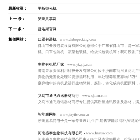
最新收录：
平板抛光机
上 一 条：
笑哥共享网
下 一 条：
普洛斯官网
相似网站：
口罩包装机
-
www.diebopacking.com
佛山市叠波包装设备有限公司总部位于广东省佛山市，是一家
机、口罩包装机、蔬菜包装机、给袋式包装机等；我司设备广
生物有机肥厂家
-
www.ytzyly.com
济南昱泰资源利用科技开发有限公司位于济南市商河县商北产业
弃物的无害化处理和资源循环利用，年处理养殖废弃物15万*
废弃物中的有机质进行生物降解、腐熟，转化成有机肥原料，公
义乌市通飞通讯器材商行
-
www.sjtuan.com
义乌市通飞通讯器材商行专注提供高质量通讯设备及器材，满
智能联网柜
-
www.jiayite.com.cn
苏州嘉易特电子是一家专业设计,生产,销售智能联网柜,智能案件
河南盛泰生物科技有限公司
-
www.hnstsw.com
河南盛泰生物科技有限公司由2006年经农业部批准、投资80