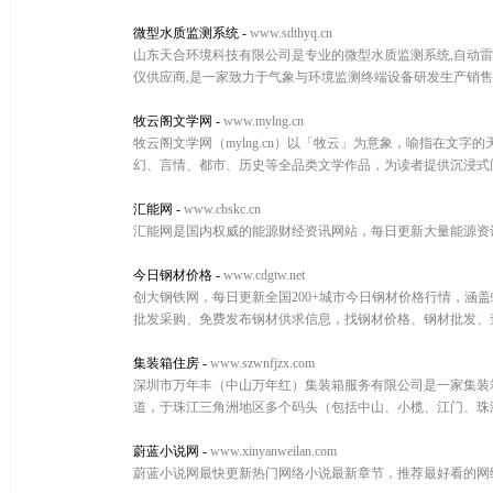
微型水质监测系统
-
www.sdthyq.cn
山东天合环境科技有限公司是专业的微型水质监测系统,自动雷达
仪供应商,是一家致力于气象与环境监测终端设备研发生产销
牧云阁文学网
-
www.mylng.cn
牧云阁文学网（mylng.cn）以「牧云」为意象，喻指在
幻、言情、都市、历史等全品类文学作品，为读者提供沉浸式
汇能网
-
www.cbskc.cn
汇能网是国内权威的能源财经资讯网站，每日更新大量能源资讯,页
今日钢材价格
-
www.cdgtw.net
创大钢铁网，每日更新全国200+城市今日钢材价格行情，涵盖
批发采购、免费发布钢材供求信息，找钢材价格、钢材批发、
集装箱住房
-
www.szwnfjzx.com
深圳市万年丰（中山万年红）集装箱服务有限公司是一家集装
道，于珠江三角洲地区多个码头（包括中山、小榄、江门、珠
蔚蓝小说网
-
www.xinyanweilan.com
蔚蓝小说网最快更新热门网络小说最新章节，推荐最好看的网