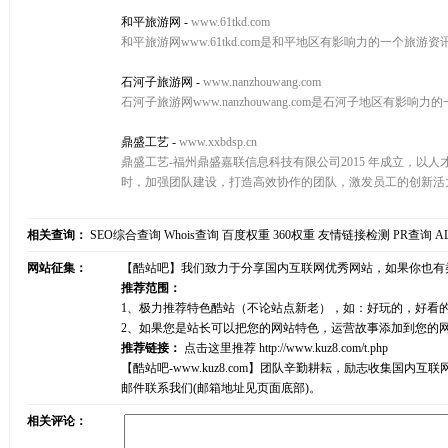
和平旅游网
-
www.61tkd.com
和平旅游网www.61tkd.com是和平地区有影响力的一个
石河子旅游网
-
www.nanzhouwang.com
石河子旅游网www.nanzhouwang.com是石河子地区
鼎盛工艺
-
www.xxbdsp.cn
鼎盛工艺-福州鼎盛嘉联信息科技有限公司2015 年成立，
时，加强团队建设，打造高效协作的团队，激发员工的创新活
相关查询：
SEO综合查询
Whois查询
百度权重
360权重
友情链接检测
PR查询
A
网站征集：
【酷站吧】我们致力于分享国内互联网优秀网站，如果你也有
推荐范围：
1、极力推荐特色酷站（不论站点新老），如：好玩的，好看
2、如果您是站长可以把您的网站特色，运营故事添加到您的
推荐链接：
点击这里推荐
http://www.kuz8.com/t.php
【酷站吧-www.kuz8.com】团队辛勤耕耘，励志收集
邮件联系我们(邮箱地址见页面底部)。
相关评论：