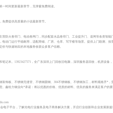
第一时间更新最新章节，无弹窗免费阅读。
，免费提供高质量的小说最新章节。
主营防火卷帘门、电动卷闸门，同步配套水晶卷帘门、工业提升门、道闸等各类智能
，电动门运行平稳耐用，适配商铺、厂房、仓库、写字楼等场景。提供上门勘测、按
定价与快速响应的本地服务收获众多客户信赖。
笔记本。13923427571，全广东深圳上门回收旧电脑，深圳服务器回收，机房设备
钢装饰板、不锈钢无缝管、不锈钢圆钢、304不锈钢板、不锈钢加工，材料规格齐*，
货。鑫给力钢业向*承诺：将以优惠的价格、优质的材料、优良的服务来满足客户的要
du.com
商会电子平台，了解光电行业服务及电子商务解决方案，开启行业创新和企业发展新篇