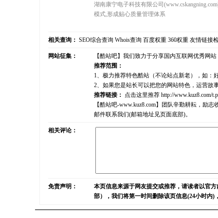
湖南康宁电子科技有限公司(www.cskangni
模式,形成贴心质量管理体系
相关查询：
SEO综合查询
Whois查询
百度权重
360权重
友情链接
网站征集：
【酷站吧】我们致力于分享国内互联网优秀网站
推荐范围：
1、极力推荐特色酷站（不论站点新老），如：
2、如果您是站长可以把您的网站特色，运营故
推荐链接：
点击这里推荐
http://www.kuz8.com/t.
【酷站吧-www.kuz8.com】团队辛勤耕
邮件联系我们(邮箱地址见页面底部)。
相关评论：
免责声明：
本页信息来源于网友提交或推荐，请读者以官方
部），我们将第一时间删除该页信息(24小时内