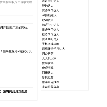
语言学习达人
作为质量的标准,采用科学管理
野钓达人
英语学习达人
AI赚钱达人
歌词歌谱
韩语学习达人
站吧刊登推广您的网站。
日语学习达人
德语学习达人
俄语学习达人
手机游戏攻略
西班牙语学习达人
支持！如果有意见和建议可以
周公解梦
无人机玩家
抢票攻略
命理测算
网赚达人
）
影视推荐
旅游景点推荐
小说推荐分享
们（邮箱地址见页面底