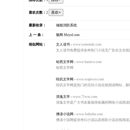
推荐次数：
3
喜欢次数：
2
最新收录：
储能消防系统
上 一 条：
魅网 Meyol.com
相似网站：
文人读书
-
www.wenrends.com
文人读书免费提供各种热门小说无广告全文在线
哈西文学网
-
www.haxiwx.com
哈西文学网
哇叽文学网
-
www.wajiwxw.com
哇叽文学网是热门的完结小说在线阅读网站，眼
清逸文学
-
www.71wxc.com
清逸文学是广大书友最值得收藏的网络小说阅读
佛读小说网
-
www.fodushu.com
佛读小说网提供奇幻小说以及精彩小说在线阅读