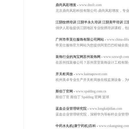
鼎尚风彩增发
-
www.dnsfc.com
北京鼎尚风彩科技有限公司-鼎尚风彩增发，专
江阴纹绣培训 江阴半永久培训 江阴美甲培训 江
俏伊人彩妆提供江阴地区专业纹绣培训课程，包
广州市帝芙仕服饰有限公司网站
-
www.china-difu
帝芙仕服饰官方网站为您提供阿里巴巴旺铺全面
装饰行业的淘宝网苏州装饰网
-
www.szxwqb.com
在苏州找装修公司？苏州景堂装饰设计工程有限
开关柜局放
-
www.kaimapower.com
杭州美卓专业生产开关柜局放在线监测设备，为
斯伯丁官网
-
www.spalding.com.cn
斯伯丁官 斯伯丁 Spalding 官网 篮球
蓝血企业管理研究院
-
www.longkaijidian.com
蓝血企业管理研究院，深耕华为等标杆企业管理
中药水丸机(康宁药机)百科
-
www.cskangning.co