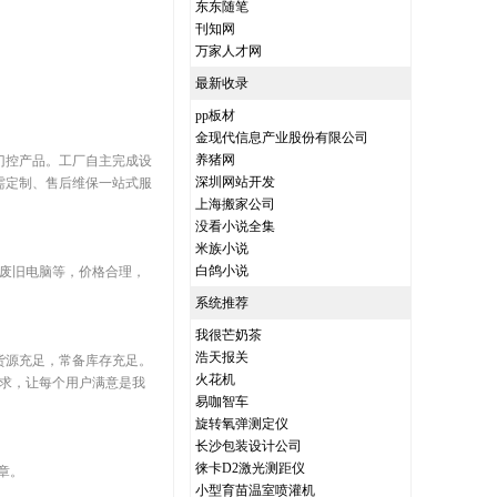
东东随笔
刊知网
万家人才网
最新收录
pp板材
金现代信息产业股份有限公司
养猪网
门控产品。工厂自主完成设
深圳网站开发
需定制、售后维保一站式服
上海搬家公司
没看小说全集
米族小说
白鸽小说
，废旧电脑等，价格合理，
系统推荐
我很芒奶茶
浩天报关
货源充足，常备库存充足。
火花机
求，让每个用户满意是我
易咖智车
旋转氧弹测定仪
长沙包装设计公司
徕卡D2激光测距仪
章。
小型育苗温室喷灌机