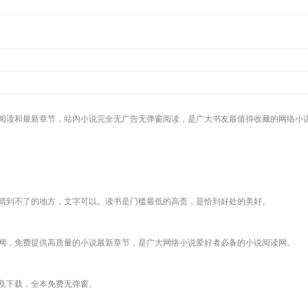
阅读和最新章节，站内小说完全无广告无弹窗阅读，是广大书友最值得收藏的网络小
睛到不了的地方，文字可以。读书是门槛最低的高贵，是恰到好处的美好。
网，免费提供高质量的小说最新章节，是广大网络小说爱好者必备的小说阅读网。
及下载，全本免费无弹窗。