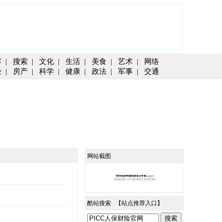
客
|
搜索
|
文化
|
生活
|
美食
|
艺术
|
网络
经
|
房产
|
科学
|
健康
|
政法
|
军事
|
交通
网站截图
酷站搜索 【
站点推荐入口
】