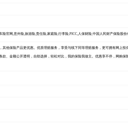
车险官网,意外险,旅游险,责任险,家庭险,行李险,PICC,人保财险,中国人民财产保险股
，其他保险产品更优惠。优质理赔服务，享受与线下同等理赔服务，更可拥有网上投保
，条款、金额公开透明，自助选择，轻松对比，我的保险我做主。优惠享不停，网购保