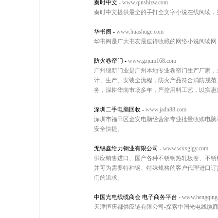
秦时中文
-
www.qinshizw.com
秦时中文提供最全的手打全文字小说在线阅读，
华书阁
-
www.huashuge.com
华书阁是广大书友最值得收藏的网络小说阅读网
防火卷帘门
-
www.gzjum168.com
广州锦新门业是广州本地专业卷帘门生产厂家，
计、生产、安装全流程，防火产品符合消防规范
务，深耕华南市场多年，严控用料工艺，以实惠
深圳二手电脑回收
-
www.jadn88.com
深圳市福田区金安电脑经营部专业批量收购电脑和
安全快捷。
无锡鑫给力钢业有限公司
-
www.wxxglgy.com
供应销售进口、国产各种不锈钢热轧板卷、不锈
并可为需要特种钢、特殊规格的客户代理进口订
们的追求。
中国光电线缆商会 电子商务平台
-
www.hengqing
天津恒庆都供应链有限公司-探索中国光电线缆