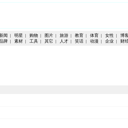
新闻
|
明星
|
购物
|
图片
|
旅游
|
教育
|
体育
|
女性
|
博
品牌
|
素材
|
工具
|
其它
|
人才
|
笑话
|
动漫
|
企业
|
财