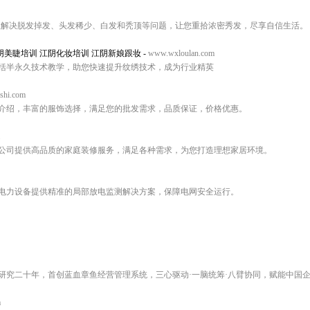
业解决脱发掉发、头发稀少、白发和秃顶等问题，让您重拾浓密秀发，尽享自信生活。
阴美睫培训 江阴化妆培训 江阴新娘跟妆
-
www.wxloulan.com
括半永久技术教学，助您快速提升纹绣技术，成为行业精英
shi.com
介绍，丰富的服饰选择，满足您的批发需求，品质保证，价格优惠。
公司提供高品质的家庭装修服务，满足各种需求，为您打造理想家居环境。
电力设备提供精准的局部放电监测解决方案，保障电网安全运行。
研究二十年，首创蓝血章鱼经营管理系统，三心驱动·一脑统筹·八臂协同，赋能中国
m