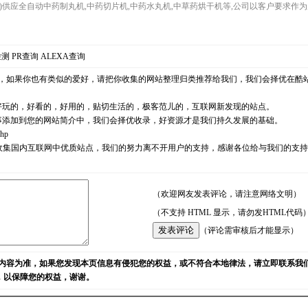
ng.com)供应全自动中药制丸机,中药切片机,中药水丸机,中草药烘干机等,公司以客户要求
检测
PR查询
ALEXA查询
，如果你也有类似的爱好，请把你收集的网站整理归类推荐给我们，我们会择优在酷
好玩的，好看的，好用的，贴切生活的，极客范儿的，互联网新发现的站点。
事添加到您的网站简介中，我们会择优收录，好资源才是我们持久发展的基础。
php
耘，励志收集国内互联网中优质站点，我们的努力离不开用户的支持，感谢各位给与我们的
（欢迎网友发表评论，请注意网络文明）
（不支持 HTML 显示，请勿发HTML代码
（评论需审核后才能显示）
内容为准，如果您发现本页信息有侵犯您的权益，或不符合本地律法，请立即联系我
)，以保障您的权益，谢谢。