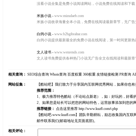
没看小说全集是免费小说阅读网站，小说免费在线阅读和下载
米族小说
-
www.mizudaeb.com
米族小说收录海量全本小说，免费在线阅读最新章节，无广告
白鸽小说
-
www.b2bgibraltar.com
白鸽小说提供最新最全的免费小说在线阅读，第一时间更新热
文人读书
-
www.wenrends.com
文人读书免费提供各种热门小说无广告全文在线阅读和最新章
相关查询：
SEO综合查询
Whois查询
百度权重
360权重
友情链接检测
PR查询
A
网站征集：
【酷站吧】我们致力于分享国内互联网优秀网站，如果你也有
推荐范围：
1、极力推荐特色酷站（不论站点新老），如：好玩的，好看
2、如果您是站长可以把您的网站特色，运营故事添加到您的
推荐链接：
点击这里推荐
http://www.kuz8.com/t.php
【酷站吧-www.kuz8.com】团队辛勤耕耘，励志收集
邮件联系我们(邮箱地址见页面底部)。
相关评论：