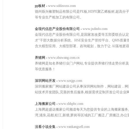
pp板材
-
www.sddzsxxs.com
德州烁兴橡塑制品有限公司是PE板,HDPE聚乙烯板材,超高分子
等专业生产粗加工的有限公司。
金现代信息产业股份有限公司
-
www.jxdinfo.com
金现代信息产业股份有限公司,是国家发改委等五部委联合认定的
才”干部大数据分析系统、HSE安全生产管控平台、QMS质
含大模型应用、大模型部署、咨询规划，致力于让 AI落地更
养猪网
-
www.zhuwang.com.cn
养猪网是知名养猪行业门户网站,专业提供养猪行情走势分析及预
等优质服务！
深圳网站开发
-
www.szxjgs.com
深圳搬家搬厂网站建设公司从事深圳网站制作，网站建设，网
站技术开发团队,完善的售后服务,根据需求定制开发公司企业
上海搬家公司
-
www.shhpbc.com
上海腾超盛达搬家公司频道每天为您提供专业的上海搬家服务,相关
湾,浦东,花都,松江,新塘,萝岗等区域的工厂搬迁,厂房搬迁,
没看小说全集
-
www.vankangsell.com