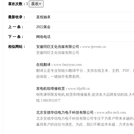
喜欢次数：
3
最新收录：
直线轴承
上 一 条：
2022展会
下 一 条：
网络电话
相似网站：
安徽同巨文化传媒有限公司
-
www.tjevents.cn
安徽同巨文化传媒有限公司
在线翻译
-
www.fanyiyun.com
翻译云是专业智能AI翻译平台，支持在线文本、文档、PDF
损保留，一键操作免费易用。
发电机组维修租赁
-
www.fdjz66.cn
销售康明斯发电机,租赁和维修服务,提供各大品牌发动机组,大中
线:13883931877
北京安德华信电力电子科技有限公司
-
www.adhx-tech.com
北京安德华信电力电子科技有限公司专注于为客户带来卓越的
赢得客户的信任与满意。为此，我们不断追求卓越，力求在每