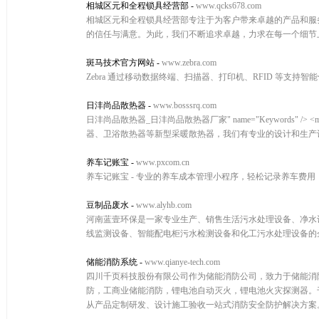
相城区元和全程锁具经营部
-
www.qcks678.com
相城区元和全程锁具经营部专注于为客户带来卓越的产品和服
的信任与满意。为此，我们不断追求卓越，力求在每一个细节
斑马技术官方网站
-
www.zebra.com
Zebra 通过移动数据终端、扫描器、打印机、RFID 等支
日沣尚品散热器
-
www.bosssrq.com
日沣尚品散热器_日沣尚品散热器厂家" name="Keywords" 
器、卫浴散热器等新型采暖散热器，我们有专业的设计和生产
养车记账宝
-
www.pxcom.cn
养车记账宝 - 专业的养车成本管理小程序，轻松记录养车费
豆制品废水
-
www.alyhb.com
河南蓝壹环保是一家专业生产、销售生活污水处理设备、净水
线监测设备、智能配电柜污水检测设备和化工污水处理设备的
储能消防系统
-
www.qianye-tech.com
四川千页科技股份有限公司作为储能消防公司，致力于储能消防
防，工商业储能消防，锂电池自动灭火，锂电池火灾探测器。
从产品定制研发、设计施工验收一站式消防安全防护解决方案。服务热