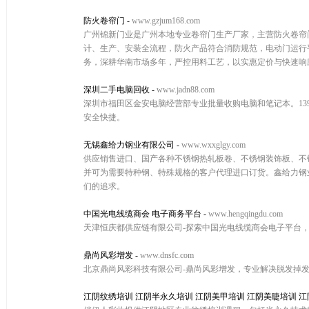
防火卷帘门
-
www.gzjum168.com
广州锦新门业是广州本地专业卷帘门生产厂家，主营防火卷帘
计、生产、安装全流程，防火产品符合消防规范，电动门运行
务，深耕华南市场多年，严控用料工艺，以实惠定价与快速响
深圳二手电脑回收
-
www.jadn88.com
深圳市福田区金安电脑经营部专业批量收购电脑和笔记本。139
安全快捷。
无锡鑫给力钢业有限公司
-
www.wxxglgy.com
供应销售进口、国产各种不锈钢热轧板卷、不锈钢装饰板、不锈
并可为需要特种钢、特殊规格的客户代理进口订货。鑫给力钢
们的追求。
中国光电线缆商会 电子商务平台
-
www.hengqingdu.com
天津恒庆都供应链有限公司-探索中国光电线缆商会电子平台
鼎尚风彩增发
-
www.dnsfc.com
北京鼎尚风彩科技有限公司-鼎尚风彩增发，专业解决脱发掉
江阴纹绣培训 江阴半永久培训 江阴美甲培训 江阴美睫培训 