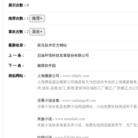
展示次数：
0
推荐次数：
1
喜欢次数：
2
最新收录：
斑马技术官方网站
上 一 条：
启迪环境科技发展股份有限公司
下 一 条：
极限软件园
相似网站：
上海搬家公司
-
www.shhpbc.com
上海腾超盛达搬家公司频道每天为您提供专业的上海搬家服务,相关
湾,浦东,花都,松江,新塘,萝岗等区域的工厂搬迁,厂房搬迁,
没看小说全集
-
www.vankangsell.com
没看小说全集是免费小说阅读网站，小说免费在线阅读和下载
米族小说
-
www.mizudaeb.com
米族小说收录海量全本小说，免费在线阅读最新章节，无广告
白鸽小说
-
www.b2bgibraltar.com