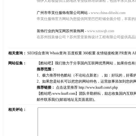
俏伊人彩妆提供江阴地区专业纹绣培训课程，包括半永久技术
广州市帝芙仕服饰有限公司网站
-
www.china-difushi.com
帝芙仕服饰官方网站为您提供阿里巴巴旺铺全面介绍，丰富的
装饰行业的淘宝网苏州装饰网
-
www.szxwqb.com
在苏州找装修公司？苏州景堂装饰设计工程有限公司提供高品
相关查询：
SEO综合查询
Whois查询
百度权重
360权重
友情链接检测
PR查询
A
网站征集：
【酷站吧】我们致力于分享国内互联网优秀网站，如果你也有
推荐范围：
1、极力推荐特色酷站（不论站点新老），如：好玩的，好看
2、如果您是站长可以把您的网站特色，运营故事添加到您的
推荐链接：
点击这里推荐
http://www.kuz8.com/t.php
【酷站吧-www.kuz8.com】团队辛勤耕耘，励志收集
邮件联系我们(邮箱地址见页面底部)。
相关评论：