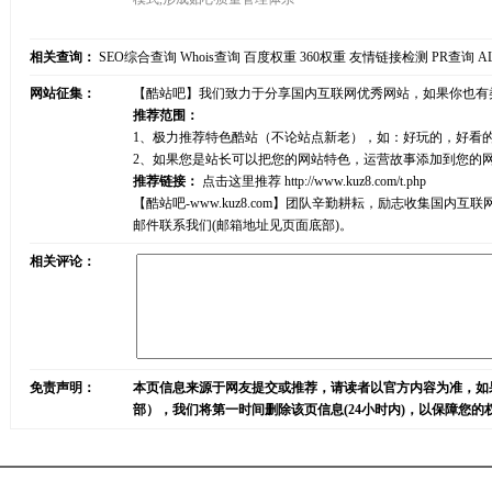
相关查询：
SEO综合查询
Whois查询
百度权重
360权重
友情链接检测
PR查询
A
网站征集：
【酷站吧】我们致力于分享国内互联网优秀网站，如果你也有
推荐范围：
1、极力推荐特色酷站（不论站点新老），如：好玩的，好看
2、如果您是站长可以把您的网站特色，运营故事添加到您的
推荐链接：
点击这里推荐
http://www.kuz8.com/t.php
【酷站吧-www.kuz8.com】团队辛勤耕耘，励志收集
邮件联系我们(邮箱地址见页面底部)。
相关评论：
免责声明：
本页信息来源于网友提交或推荐，请读者以官方内容为准，如
部），我们将第一时间删除该页信息(24小时内)，以保障您的