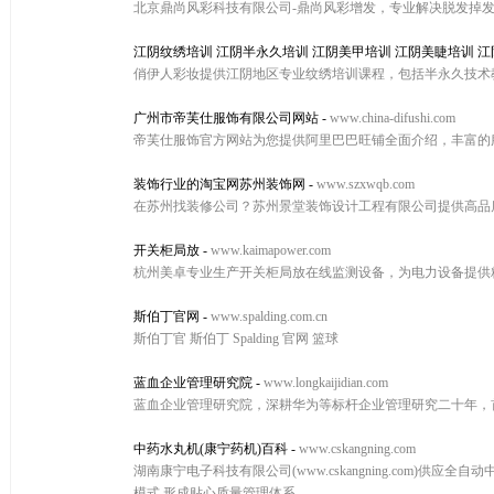
北京鼎尚风彩科技有限公司-鼎尚风彩增发，专业解决脱发掉
江阴纹绣培训 江阴半永久培训 江阴美甲培训 江阴美睫培训 
俏伊人彩妆提供江阴地区专业纹绣培训课程，包括半永久技术
广州市帝芙仕服饰有限公司网站
-
www.china-difushi.com
帝芙仕服饰官方网站为您提供阿里巴巴旺铺全面介绍，丰富的
装饰行业的淘宝网苏州装饰网
-
www.szxwqb.com
在苏州找装修公司？苏州景堂装饰设计工程有限公司提供高品
开关柜局放
-
www.kaimapower.com
杭州美卓专业生产开关柜局放在线监测设备，为电力设备提供
斯伯丁官网
-
www.spalding.com.cn
斯伯丁官 斯伯丁 Spalding 官网 篮球
蓝血企业管理研究院
-
www.longkaijidian.com
蓝血企业管理研究院，深耕华为等标杆企业管理研究二十年，
中药水丸机(康宁药机)百科
-
www.cskangning.com
湖南康宁电子科技有限公司(www.cskangning.com)
模式,形成贴心质量管理体系