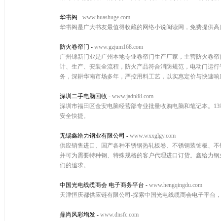
华书阁
-
www.huashuge.com
华书阁是广大书友最值得收藏的网络小说阅读网，免费提供高
防火卷帘门
-
www.gzjum168.com
广州锦新门业是广州本地专业卷帘门生产厂家，主营防火卷帘
计、生产、安装全流程，防火产品符合消防规范，电动门运行
务，深耕华南市场多年，严控用料工艺，以实惠定价与快速响
深圳二手电脑回收
-
www.jadn88.com
深圳市福田区金安电脑经营部专业批量收购电脑和笔记本。139
安全快捷。
无锡鑫给力钢业有限公司
-
www.wxxglgy.com
供应销售进口、国产各种不锈钢热轧板卷、不锈钢装饰板、不锈
并可为需要特种钢、特殊规格的客户代理进口订货。鑫给力钢
们的追求。
中国光电线缆商会 电子商务平台
-
www.hengqingdu.com
天津恒庆都供应链有限公司-探索中国光电线缆商会电子平台
鼎尚风彩增发
-
www.dnsfc.com