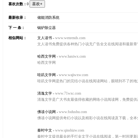
喜欢次数：
0
最新收录：
储能消防系统
下 一 条：
锅炉除尘器
相似网站：
文人读书
-
www.wenrends.com
文人读书免费提供各种热门小说无广告全文在线阅读和最新章
哈西文学网
-
www.haxiwx.com
哈西文学网
哇叽文学网
-
www.wajiwxw.com
哇叽文学网是热门的完结小说在线阅读网站，眼睛到不了的地
清逸文学
-
www.71wxc.com
清逸文学是广大书友最值得收藏的网络小说阅读网，免费提供
佛读小说网
-
www.fodushu.com
佛读小说网提供奇幻小说以及精彩小说在线阅读及下载，全本
秦时中文
-
www.qinshizw.com
秦时中文提供最全的手打全文字小说在线阅读，第一时间更新