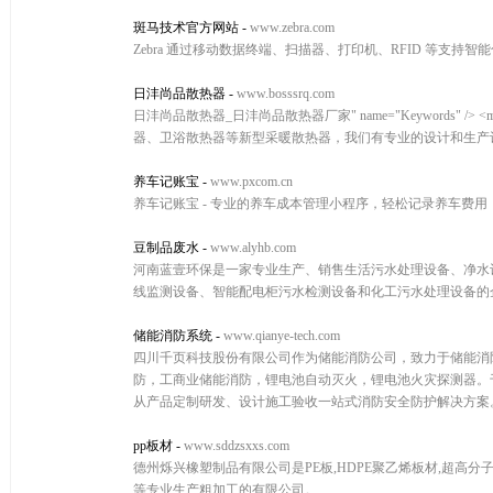
斑马技术官方网站
-
www.zebra.com
Zebra 通过移动数据终端、扫描器、打印机、RFID 等支
日沣尚品散热器
-
www.bosssrq.com
日沣尚品散热器_日沣尚品散热器厂家" name="Keywords" 
器、卫浴散热器等新型采暖散热器，我们有专业的设计和生产
养车记账宝
-
www.pxcom.cn
养车记账宝 - 专业的养车成本管理小程序，轻松记录养车费
豆制品废水
-
www.alyhb.com
河南蓝壹环保是一家专业生产、销售生活污水处理设备、净水
线监测设备、智能配电柜污水检测设备和化工污水处理设备的
储能消防系统
-
www.qianye-tech.com
四川千页科技股份有限公司作为储能消防公司，致力于储能消防
防，工商业储能消防，锂电池自动灭火，锂电池火灾探测器。
从产品定制研发、设计施工验收一站式消防安全防护解决方案。服务热
pp板材
-
www.sddzsxxs.com
德州烁兴橡塑制品有限公司是PE板,HDPE聚乙烯板材,超高分子
等专业生产粗加工的有限公司。