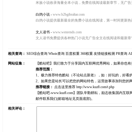
米族小说收录海量全本小说，免费在线阅读最新章节，无广告
白鸽小说
-
www.b2bgibraltar.com
白鸽小说提供最新最全的免费小说在线阅读，第一时间更新热
文人读书
-
www.wenrends.com
文人读书免费提供各种热门小说无广告全文在线阅读和最新章
相关查询：
SEO综合查询
Whois查询
百度权重
360权重
友情链接检测
PR查询
A
网站征集：
【酷站吧】我们致力于分享国内互联网优秀网站，如果你也有
推荐范围：
1、极力推荐特色酷站（不论站点新老），如：好玩的，好看
2、如果您是站长可以把您的网站特色，运营故事添加到您的
推荐链接：
点击这里推荐
http://www.kuz8.com/t.php
【酷站吧-www.kuz8.com】团队辛勤耕耘，励志收集
邮件联系我们(邮箱地址见页面底部)。
相关评论：