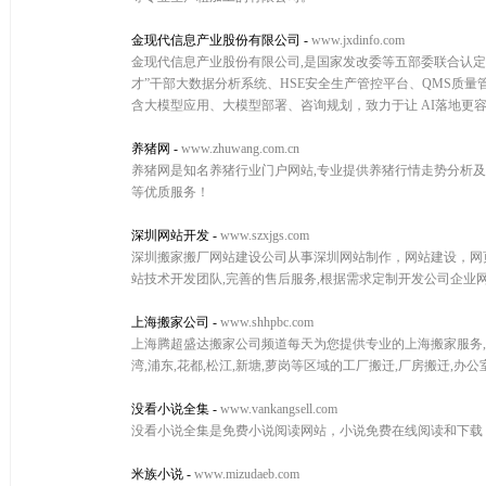
金现代信息产业股份有限公司
-
www.jxdinfo.com
金现代信息产业股份有限公司,是国家发改委等五部委联合认定的
才”干部大数据分析系统、HSE安全生产管控平台、QMS质
含大模型应用、大模型部署、咨询规划，致力于让 AI落地更
养猪网
-
www.zhuwang.com.cn
养猪网是知名养猪行业门户网站,专业提供养猪行情走势分析及预
等优质服务！
深圳网站开发
-
www.szxjgs.com
深圳搬家搬厂网站建设公司从事深圳网站制作，网站建设，网
站技术开发团队,完善的售后服务,根据需求定制开发公司企业
上海搬家公司
-
www.shhpbc.com
上海腾超盛达搬家公司频道每天为您提供专业的上海搬家服务,相关
湾,浦东,花都,松江,新塘,萝岗等区域的工厂搬迁,厂房搬迁,
没看小说全集
-
www.vankangsell.com
没看小说全集是免费小说阅读网站，小说免费在线阅读和下载
米族小说
-
www.mizudaeb.com