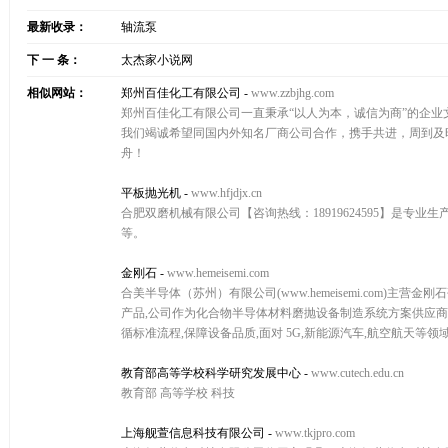
最新收录：
轴流泵
下 一 条：
太杰家小说网
相似网站：
郑州百佳化工有限公司
-
www.zzbjhg.com
郑州百佳化工有限公司一直秉承“以人为本，诚信为商”的企业
我们竭诚希望同国内外知名厂商公司合作，携手共进，周到及
舟！
平板抛光机
-
www.hfjdjx.cn
合肥双磨机械有限公司【咨询热线：18919624595】是
等。
金刚石
-
www.hemeisemi.com
合美半导体（苏州）有限公司(www.hemeisemi.com)
产品,公司作为化合物半导体材料磨抛设备制造系统方案供应商
循标准流程,保障设备品质,面对 5G,新能源汽车,航空航天等
教育部高等学校科学研究发展中心
-
www.cutech.edu.cn
教育部 高等学校 科技
上海舰萱信息科技有限公司
-
www.tkjpro.com