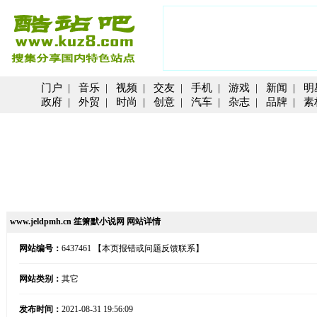
门户
|
音乐
|
视频
|
交友
|
手机
|
游戏
|
新闻
|
明
政府
|
外贸
|
时尚
|
创意
|
汽车
|
杂志
|
品牌
|
素
www.jeldpmh.cn 笙箫默小说网 网站详情
网站编号：
6437461
【本页报错或问题反馈联系】
网站类别：
其它
发布时间：
2021-08-31 19:56:09