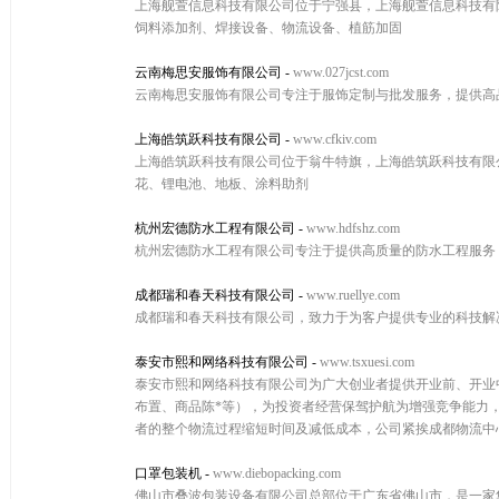
上海舰萱信息科技有限公司位于宁强县，上海舰萱信息科技有限公司
饲料添加剂、焊接设备、物流设备、植筋加固
云南梅思安服饰有限公司
-
www.027jcst.com
云南梅思安服饰有限公司专注于服饰定制与批发服务，提供高
上海皓筑跃科技有限公司
-
www.cfkiv.com
上海皓筑跃科技有限公司位于翁牛特旗，上海皓筑跃科技有限公司w
花、锂电池、地板、涂料助剂
杭州宏德防水工程有限公司
-
www.hdfshz.com
杭州宏德防水工程有限公司专注于提供高质量的防水工程服务
成都瑞和春天科技有限公司
-
www.ruellye.com
成都瑞和春天科技有限公司，致力于为客户提供专业的科技解
泰安市熙和网络科技有限公司
-
www.tsxuesi.com
泰安市熙和网络科技有限公司为广大创业者提供开业前、开业
布置、商品陈*等），为投资者经营保驾护航为增强竞争能力
者的整个物流过程缩短时间及减低成本，公司紧挨成都物流中
口罩包装机
-
www.diebopacking.com
佛山市叠波包装设备有限公司总部位于广东省佛山市，是一家