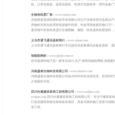
机、口罩包装机、蔬菜包装机、给袋式包装机等；我司设备广
生物有机肥厂家
-
www.ytzyly.com
济南昱泰资源利用科技开发有限公司位于济南市商河县商北产业
弃物的无害化处理和资源循环利用，年处理养殖废弃物15万*
废弃物中的有机质进行生物降解、腐熟，转化成有机肥原料，公
义乌市通飞通讯器材商行
-
www.sjtuan.com
义乌市通飞通讯器材商行专注提供高质量通讯设备及器材，满
智能联网柜
-
www.jiayite.com.cn
苏州嘉易特电子是一家专业设计,生产,销售智能联网柜,智能案件
河南盛泰生物科技有限公司
-
www.hnstsw.com
河南盛泰生物科技有限公司由2006年经农业部批准、投资80
占地面积20亩。
四川向量建筑装饰工程有限公司
-
www.scxljzzs.com
scxljzzs.com 四川向量建筑装饰工程有限公司：专注
打造及建筑智能化装饰改造项目，具备完善的施工资质与成熟
造工程。