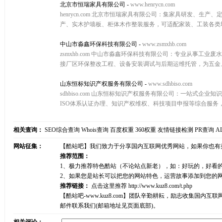
北京市恒瑞家具有限公司
-
www.henrycn.com
henrycn.com 北京市恒瑞家具有限公司：集家具研发
产、实木护墙板、柜体木作整装服务，可适配家装、工装各类
中山市淼鑫环保科技有限公司
-
www.zsmxhb.com
zsmxhb.com 中山市淼鑫环保科技有限公司：专业从事
接厂区环保整改工程、设备安装调试与后期运维托管，为五金
山东恒标知识产权服务有限公司
-
www.sdhbiso.com
sdhbiso.com 山东恒标知识产权服务有限公司：一站
ISO体系认证办理、知识产权维权、科技项目申报等综合服
相关查询：
SEO综合查询
Whois查询
百度权重
360权重
友情链接检测
PR查询
A
网站征集：
【酷站吧】我们致力于分享国内互联网优秀网站，如果你也有
推荐范围：
1、极力推荐特色酷站（不论站点新老），如：好玩的，好看
2、如果您是站长可以把您的网站特色，运营故事添加到您的
推荐链接：
点击这里推荐
http://www.kuz8.com/t.php
【酷站吧-www.kuz8.com】团队辛勤耕耘，励志收集
邮件联系我们(邮箱地址见页面底部)。