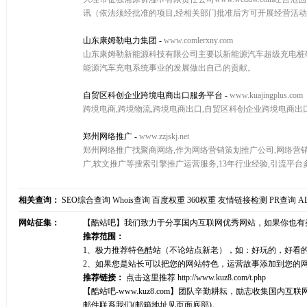
讯（依法须经批准的项目,经相关部门批准后方可开展经营活
山东康姆勒电力集团
-
www.comlerxny.com
山东康姆勒新能源科技有限公司主要以新能源汽车超级充电桩
能源汽车充电系统事业的发展做出自己的贡献。
自贸区科创企业跨境电商出口服务平台
-
www.kuajingplus.com
跨境电商,跨境物流,跨境电商出口,自贸区科创企业跨境电商出
郑州网络推广
-
www.zzjskj.net
郑州网络推广找聚商网络,作为网络营销策划推广公司,网络营销推广
广,软文推广等搜索引擎推广运营服务,13年行业经验,引流平台
相关查询：
SEO综合查询
Whois查询
百度权重
360权重
友情链接检测
PR查询
A
网站征集：
【酷站吧】我们致力于分享国内互联网优秀网站，如果你也有
推荐范围：
1、极力推荐特色酷站（不论站点新老），如：好玩的，好看
2、如果您是站长可以把您的网站特色，运营故事添加到您的
推荐链接：
点击这里推荐
http://www.kuz8.com/t.php
【酷站吧-www.kuz8.com】团队辛勤耕耘，励志收集
邮件联系我们(邮箱地址见页面底部)。