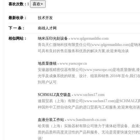
喜欢次数：
1
最新收录：
技术开发
下 一 条：
南雄人才网
相似网站：
纳米压印光刻设备
-
www.qdgermanlitho.com
青岛天仁微纳科技有限责任公司(www.qdgermanlitho.
司具有良好的售后服务和优质的解决方案,欢迎来电洽谈
地质显微镜
-
www.yuescope.cn
安徽越视精密仪器有限公司(www.yuescope.cn)是地质显
光学及成像系统的研发、设计、组装和销售.2016年至今,
到用户认可.
SCHMALZ真空吸盘
-
www.suchen17.com
速晨贸易（上海）有限公司(www.suchen17.com)是SCHMAL
种国外中工控自动化产品的进口贸易与工程服务,欢迎来电洽谈
血液分装工作站
-
www.hamiltonrob-cn.com
哈美顿（上海）实验器材有限公司致力于液体处理设备、血液分
质的品质和高度灵活性的产品和服务。无论是需要快速交付的
谈!