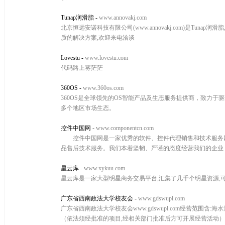
Tunap润滑脂
-
www.annovakj.com
北京恒远安诺科技有限公司(www.annovakj.com)是Tunap
质的解决方案,欢迎来电洽谈
Lovestu
-
www.lovestu.com
代码路上雾茫茫
360OS
-
www.360os.com
360OS是全球领先的OS智能产品及生态服务提供商，致力于驱
多个地区市场生态。
控件中国网
-
www.componentcn.com
控件中国网是一家优秀的软件、控件代理销售和技术服务网
品售后技术服务。我们本着坚韧、严谨的态度经营我们的企业
星云库
-
www.xykuu.com
星云库是一家大型明星商务交易平台,汇集了几千个明星资源,可
广东省西南政法大学校友会
-
www.gdswupl.com
广东省西南政法大学校友会www.gdswupl.com经营范
（依法须经批准的项目,经相关部门批准后方可开展经营活动