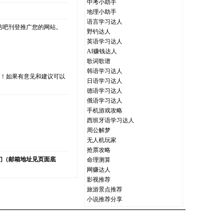
中考小助手
地理小助手
语言学习达人
站吧刊登推广您的网站。
野钓达人
英语学习达人
AI赚钱达人
歌词歌谱
韩语学习达人
支持！如果有意见和建议可以
日语学习达人
德语学习达人
俄语学习达人
手机游戏攻略
西班牙语学习达人
）
周公解梦
无人机玩家
抢票攻略
们（邮箱地址见页面底
命理测算
网赚达人
影视推荐
旅游景点推荐
小说推荐分享