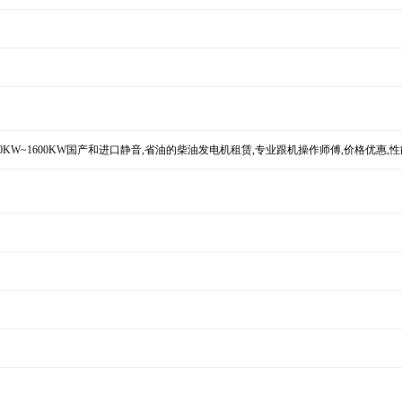
KW~1600KW国产和进口静音,省油的柴油发电机租赁,专业跟机操作师傅,价格优惠,