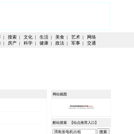
客
|
搜索
|
文化
|
生活
|
美食
|
艺术
|
网络
经
|
房产
|
科学
|
健康
|
政法
|
军事
|
交通
网站截图
酷站搜索 【
站点推荐入口
】