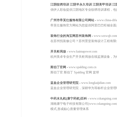
江阴纹绣培训 江阴半永久培训 江阴美甲培训 江
俏伊人彩妆提供江阴地区专业纹绣培训课程，包
广州市帝芙仕服饰有限公司网站
-
www.china-difu
帝芙仕服饰官方网站为您提供阿里巴巴旺铺全面
装饰行业的淘宝网苏州装饰网
-
www.szxwqb.com
在苏州找装修公司？苏州景堂装饰设计工程有限
开关柜局放
-
www.kaimapower.com
杭州美卓专业生产开关柜局放在线监测设备，为
斯伯丁官网
-
www.spalding.com.cn
斯伯丁官 斯伯丁 Spalding 官网 篮球
蓝血企业管理研究院
-
www.longkaijidian.com
蓝血企业管理研究院，深耕华为等标杆企业管理
中药水丸机(康宁药机)百科
-
www.cskangning.co
湖南康宁电子科技有限公司(www.cskangni
模式,形成贴心质量管理体系