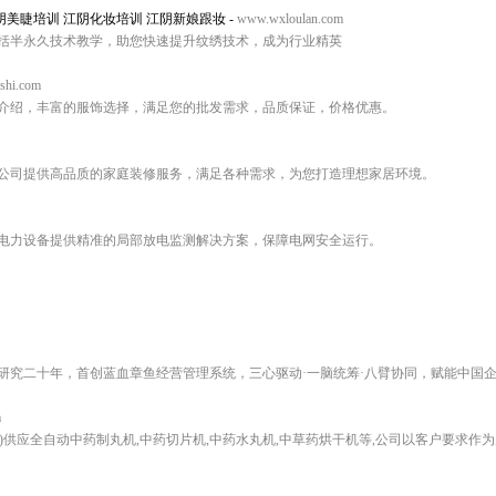
阴美睫培训 江阴化妆培训 江阴新娘跟妆
-
www.wxloulan.com
括半永久技术教学，助您快速提升纹绣技术，成为行业精英
shi.com
介绍，丰富的服饰选择，满足您的批发需求，品质保证，价格优惠。
公司提供高品质的家庭装修服务，满足各种需求，为您打造理想家居环境。
电力设备提供精准的局部放电监测解决方案，保障电网安全运行。
研究二十年，首创蓝血章鱼经营管理系统，三心驱动·一脑统筹·八臂协同，赋能中国
m
ng.com)供应全自动中药制丸机,中药切片机,中药水丸机,中草药烘干机等,公司以客户要求