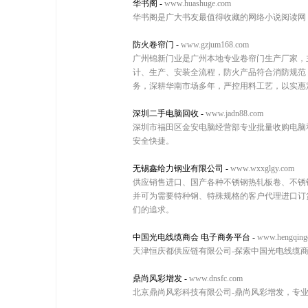
华书阁
-
www.huashuge.com
华书阁是广大书友最值得收藏的网络小说阅读网
防火卷帘门
-
www.gzjum168.com
广州锦新门业是广州本地专业卷帘门生产厂家，
计、生产、安装全流程，防火产品符合消防规范
务，深耕华南市场多年，严控用料工艺，以实惠
深圳二手电脑回收
-
www.jadn88.com
深圳市福田区金安电脑经营部专业批量收购电脑和
安全快捷。
无锡鑫给力钢业有限公司
-
www.wxxglgy.com
供应销售进口、国产各种不锈钢热轧板卷、不锈
并可为需要特种钢、特殊规格的客户代理进口订
们的追求。
中国光电线缆商会 电子商务平台
-
www.hengqing
天津恒庆都供应链有限公司-探索中国光电线缆
鼎尚风彩增发
-
www.dnsfc.com
北京鼎尚风彩科技有限公司-鼎尚风彩增发，专