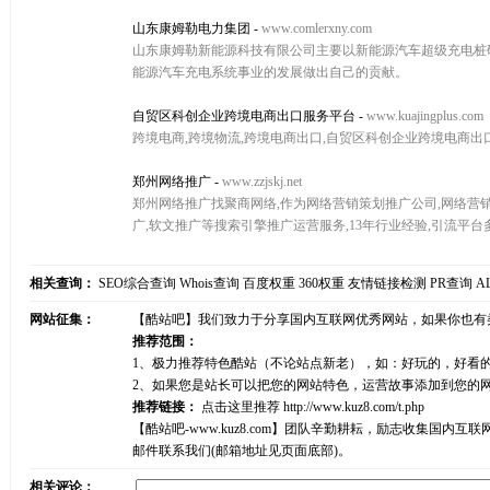
山东康姆勒电力集团
-
www.comlerxny.com
山东康姆勒新能源科技有限公司主要以新能源汽车超级充电桩
能源汽车充电系统事业的发展做出自己的贡献。
自贸区科创企业跨境电商出口服务平台
-
www.kuajingplus.com
跨境电商,跨境物流,跨境电商出口,自贸区科创企业跨境电商出
郑州网络推广
-
www.zzjskj.net
郑州网络推广找聚商网络,作为网络营销策划推广公司,网络营销推广
广,软文推广等搜索引擎推广运营服务,13年行业经验,引流平台
相关查询：
SEO综合查询
Whois查询
百度权重
360权重
友情链接检测
PR查询
A
网站征集：
【酷站吧】我们致力于分享国内互联网优秀网站，如果你也有
推荐范围：
1、极力推荐特色酷站（不论站点新老），如：好玩的，好看
2、如果您是站长可以把您的网站特色，运营故事添加到您的
推荐链接：
点击这里推荐
http://www.kuz8.com/t.php
【酷站吧-www.kuz8.com】团队辛勤耕耘，励志收集
邮件联系我们(邮箱地址见页面底部)。
相关评论：