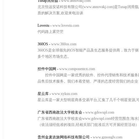
Tunap润滑脂
-
www.annovakj.com
北京恒远安诺科技有限公司(www.annovakj.com)是Tunap
质的解决方案,欢迎来电洽谈
Lovestu
-
www.lovestu.com
代码路上雾茫茫
360OS
-
www.360os.com
360OS是全球领先的OS智能产品及生态服务提供商，致力于驱
多个地区市场生态。
控件中国网
-
www.componentcn.com
控件中国网是一家优秀的软件、控件代理销售和技术服务网
品售后技术服务。我们本着坚韧、严谨的态度经营我们的企业
星云库
-
www.xykuu.com
星云库是一家大型明星商务交易平台,汇集了几千个明星资源,可
广东省西南政法大学校友会
-
www.gdswupl.com
广东省西南政法大学校友会www.gdswupl.com经营范
（依法须经批准的项目,经相关部门批准后方可开展经营活动
贵州金麦农旅网络科技有限公司
-
www.gznonglv.com