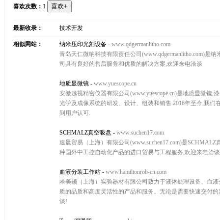
喜欢次数：
1
最新收录：
技术开发
相似网站：
纳米压印光刻设备
-
www.qdgermanlitho.com
青岛天仁微纳科技有限责任公司(www.qdgermanlitho.
司具有良好的售后服务和优质的解决方案,欢迎来电洽谈
地质显微镜
-
www.yuescope.cn
安徽越视精密仪器有限公司(www.yuescope.cn)是地质显
光学及成像系统的研发、设计、组装和销售.2016年至今,
到用户认可.
SCHMALZ真空吸盘
-
www.suchen17.com
速晨贸易（上海）有限公司(www.suchen17.com)是SCHMAL
种国外中工控自动化产品的进口贸易与工程服务,欢迎来电洽谈
血液分装工作站
-
www.hamiltonrob-cn.com
哈美顿（上海）实验器材有限公司致力于液体处理设备、血液分
质的品质和高度灵活性的产品和服务。无论是需要快速交付的
谈!