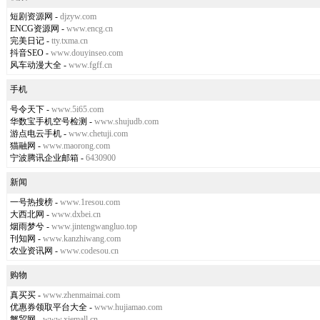
短剧资源网
-
djzyw.com
ENCG资源网
-
www.encg.cn
完美日记
-
tty.txma.cn
抖音SEO
-
www.douyinseo.com
风车动漫大全
-
www.fgff.cn
手机
号令天下
-
www.5i65.com
华数宝手机空号检测
-
www.shujudb.com
游点电云手机
-
www.chetuji.com
猫融网
-
www.maorong.com
宁波腾讯企业邮箱
-
6430900
新闻
一号热搜榜
-
www.1resou.com
大西北网
-
www.dxbei.cn
烟雨梦兮
-
www.jintengwangluo.top
刊知网
-
www.kanzhiwang.com
农业资讯网
-
www.codesou.cn
购物
真买买
-
www.zhenmaimai.com
优惠券领取平台大全
-
www.hujiamao.com
蟹贸网
-
www.xiemall.cn