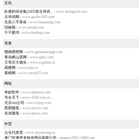
文化
杜甫的诗全集(1455首古诗诗...
-
www.dufugushi.com
古诗词网
-
www.gushici365.com
生辰八字算命
-
www.fanputang.com
旧秘籍
-
www.jiumiji.com
千千图书
-
www.bookqq.com
美食
赣南脐橙网
-
www.gannanorange.com
青岛崂山茶网
-
www.qdlsc.com
王哥庄大馒头
-
www.wgzdmt.cn
易蟹网
-
www.exie.cn
黄精网
-
www.yaocai33.com
网络
奇妙软件
-
www.qimiaorj.com
号令天下
-
www.4166.com.cn
北京seo公司
-
www.bjeqy.com
西西随笔
-
www.zawxx.com
东东随笔
-
www.zawss.com
外贸
云仓代发货
-
www.dsyuncang.cn
厦门市澳堡龙旅游用品有限公司
-
shatanyi2022.1688.com