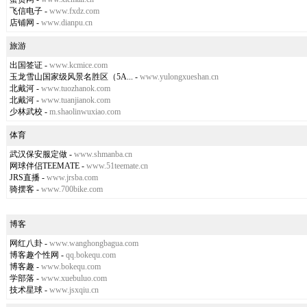
飞信电子
-
www.fxdz.com
店铺网
-
www.dianpu.cn
旅游
出国签证
-
www.kcmice.com
玉龙雪山国家级风景名胜区（5A...
-
www.yulongxueshan.cn
北戴河
-
www.tuozhanok.com
北戴河
-
www.tuanjianok.com
少林武校
-
m.shaolinwuxiao.com
体育
武汉保安服定做
-
www.shmanba.cn
网球伴侣TEEMATE
-
www.51teemate.cn
JRS直播
-
www.jrsba.com
骑摆客
-
www.700bike.com
博客
网红八卦
-
www.wanghongbagua.com
博客趣个性网
-
qq.bokequ.com
博客趣
-
www.bokequ.com
学部落
-
www.xuebuluo.com
技术星球
-
www.jsxqiu.cn