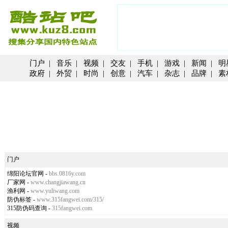
门户
|
音乐
|
视频
|
交友
|
手机
|
游戏
|
新闻
|
明
政府
|
外贸
|
时尚
|
创意
|
汽车
|
杂志
|
品牌
|
素
门户
绵阳论坛官网
-
bbs.0816y.com
厂家网
-
www.changjiawang.cn
渔利网
-
www.yuliwang.com
防伪标签
-
www.315fangwei.com/315/
315防伪码查询
-
315fangwei.com
视频