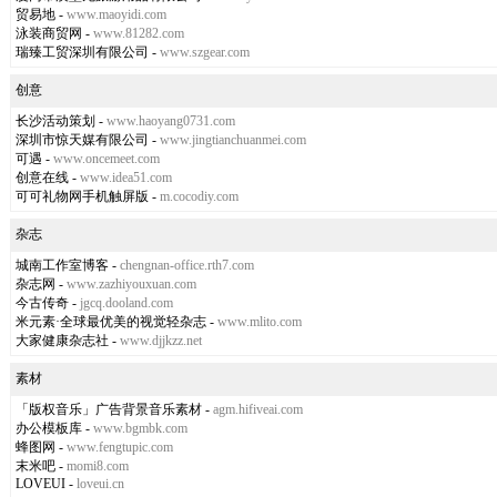
贸易地
-
www.maoyidi.com
泳装商贸网
-
www.81282.com
瑞臻工贸深圳有限公司
-
www.szgear.com
创意
长沙活动策划
-
www.haoyang0731.com
深圳市惊天媒有限公司
-
www.jingtianchuanmei.com
可遇
-
www.oncemeet.com
创意在线
-
www.idea51.com
可可礼物网手机触屏版
-
m.cocodiy.com
杂志
城南工作室博客
-
chengnan-office.rth7.com
杂志网
-
www.zazhiyouxuan.com
今古传奇
-
jgcq.dooland.com
米元素·全球最优美的视觉轻杂志
-
www.mlito.com
大家健康杂志社
-
www.djjkzz.net
素材
「版权音乐」广告背景音乐素材
-
agm.hifiveai.com
办公模板库
-
www.bgmbk.com
蜂图网
-
www.fengtupic.com
末米吧
-
momi8.com
LOVEUI
-
loveui.cn