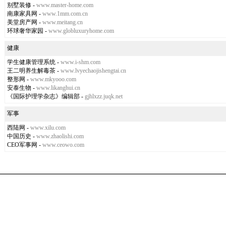
别墅装修
-
www.master-home.com
南康家具网
-
www.1mm.com.cn
美堂房产网
-
www.meitang.cn
环球奢华家园
-
www.globluxuryhome.com
健康
学生健康管理系统
-
www.i-shm.com
王二明养生解毒茶
-
www.lvyechaojishengtai.cn
整形网
-
www.mkyooo.com
安泰生物
-
www.likanghui.cn
《国际护理学杂志》编辑部
-
gjhlxzz.juqk.net
军事
西陆网
-
www.xilu.com
中国历史
-
www.zhaolishi.com
CEO军事网
-
www.ceowo.com