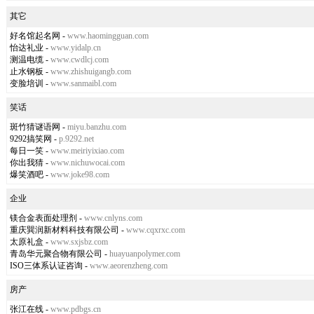
其它
好名馆起名网
-
www.haomingguan.com
怡达礼业
-
www.yidalp.cn
测温电缆
-
www.cwdlcj.com
止水钢板
-
www.zhishuigangb.com
变脸培训
-
www.sanmaibl.com
笑话
斑竹猜谜语网
-
miyu.banzhu.com
9292搞笑网
-
p.9292.net
每日一笑
-
www.meiriyixiao.com
你出我猜
-
www.nichuwocai.com
爆笑酒吧
-
www.joke98.com
企业
镁合金表面处理剂
-
www.cnlyns.com
重庆巽润新材料科技有限公司
-
www.cqxrxc.com
太原礼盒
-
www.sxjsbz.com
青岛华元聚合物有限公司
-
huayuanpolymer.com
ISO三体系认证咨询
-
www.aeorenzheng.com
房产
张江在线
-
www.pdbgs.cn