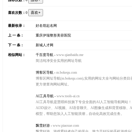
推荐次数：
0
喜欢次数：
0
最新收录：
好名馆起名网
上 一 条：
重庆伊瑞整形美容医院
下 一 条：
新城人才网
相似网站：
千百度导航
-
www.qianbaidu.me
简洁纯净安全实用的网址导航
博客区导航
-
m.bokequ.com
博客区网址导航(m.bokequ.com),实用的网址大全与网
更方便查询网站网址。
AI工具导航
-
www.tools-ai.cn
AI工具导航是慧呗科技旗下专业全面的AI人工智能导航网站！A
AI3D设计、AI视频、AI语音聊天、AI图像生成和背景移除
模型，帮助您加入人工智能浪潮，自动化高效完成任务。
飘雪好游
-
www.piaoxue.com
飘雪好游，游戏爱好者自己的平台，致力于好玩的手机游戏分