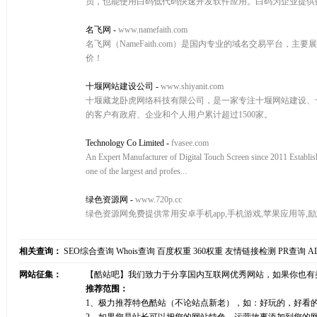
员，也能使用白码低代码快速开发软件应用。白码为企业提供
名飞网
-
www.namefaith.com
名飞网（NameFaith.com）是国内专业的域名交易平
价！
十堰网站建设公司
-
www.shiyanit.com
十堰藏龙卧虎网络科技有限公司，是一家专注十堰网站建设、
的客户有政府、企业和个人用户累计超过1500家。
Technology Co Limited
-
fvasee.com
An Expert Manufacturer of Digital Touch Screen since 2011 Establis
one of the largest and profes...
绿色资源网
-
www.720p.cc
绿色资源网免费提供常用安卓手机app,手机游戏,苹果应用等
相关查询：
SEO综合查询
Whois查询
百度权重
360权重
友情链接检测
PR查询
A
网站征集：
【酷站吧】我们致力于分享国内互联网优秀网站，如果你也有
推荐范围：
1、极力推荐特色酷站（不论站点新老），如：好玩的，好看