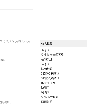
海珠,天河,黄埔,闵行,荔
站长推荐
号令天下
学生健康管理系统
佳和乳业
全集。
号令天下
防伪标签
315防伪码查询
315防伪码查询
华慧商务网
防骗网
珂玛网
565656手游网
西西随笔
说阅读网。