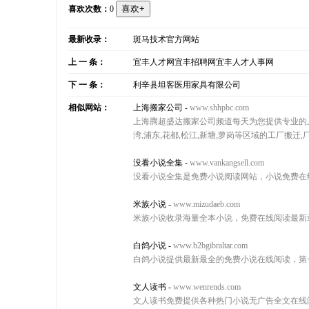
喜欢次数：
0
最新收录：
斑马技术官方网站
上 一 条：
宜丰人才网宜丰招聘网宜丰人才人事网
下 一 条：
利辛县坦客医用家具有限公司
相似网站：
上海搬家公司
-
www.shhpbc.com
上海腾超盛达搬家公司频道每天为您提供专业的上海
湾,浦东,花都,松江,新塘,萝岗等区域的工厂搬迁
没看小说全集
-
www.vankangsell.com
没看小说全集是免费小说阅读网站，小说免费在
米族小说
-
www.mizudaeb.com
米族小说收录海量全本小说，免费在线阅读最新
白鸽小说
-
www.b2bgibraltar.com
白鸽小说提供最新最全的免费小说在线阅读，第
文人读书
-
www.wenrends.com
文人读书免费提供各种热门小说无广告全文在线