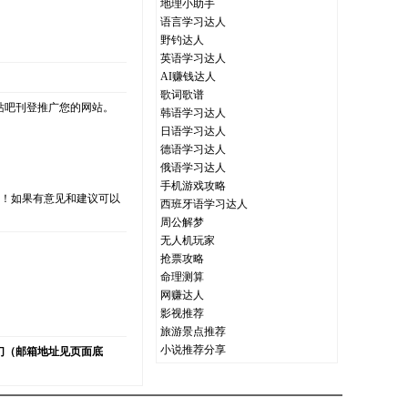
地理小助手
语言学习达人
野钓达人
英语学习达人
AI赚钱达人
歌词歌谱
站吧刊登推广您的网站。
韩语学习达人
日语学习达人
德语学习达人
俄语学习达人
手机游戏攻略
支持！如果有意见和建议可以
西班牙语学习达人
周公解梦
无人机玩家
抢票攻略
命理测算
）
网赚达人
影视推荐
旅游景点推荐
小说推荐分享
们（邮箱地址见页面底