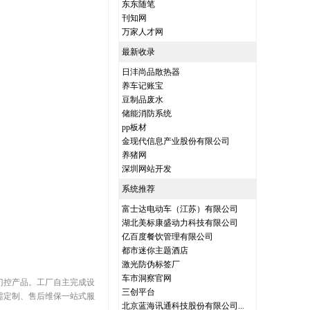
东东随笔
刊知网
万家人才网
最新收录
日沣尚品散热器
养车记账宝
豆制品废水
储能消防系统
pp板材
金现代信息产业股份有限公司
养猪网
深圳网站开发
系统推荐
富士达电动车（江苏）有限公司
湖北美标康盛动力科技有限公司
亿百度餐饮管理有限公司
都市迷你主题酒店
激光防伪标签厂
车市洞察官网
门控产品。工厂自主完成设
三创平台
需定制、售后维保一站式服
北京蓝海讯通科技股份有限公司...