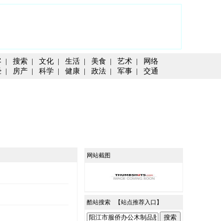
客
|
搜索
|
文化
|
生活
|
美食
|
艺术
|
网络
经
|
房产
|
科学
|
健康
|
政法
|
军事
|
交通
网站截图
酷站搜索 【
站点推荐入口
】