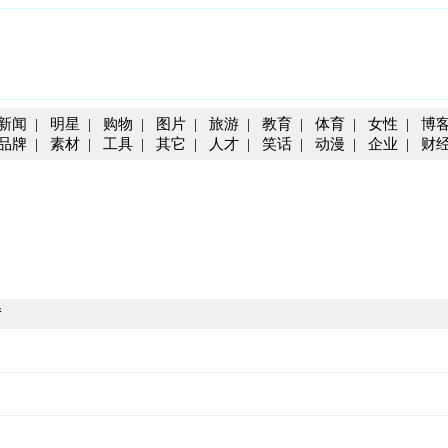
新闻
|
明星
|
购物
|
图片
|
旅游
|
教育
|
体育
|
女性
|
博
品牌
|
素材
|
工具
|
其它
|
人才
|
笑话
|
动漫
|
企业
|
财
情