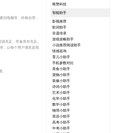
唯赞科技
智能助手
，废旧电脑等，价格合理，
影视推荐
歌词助手
非遗传承
游戏攻略助手
货源充足，常备库存充足。
小说推荐阅读助手
求，让每个用户满意是我
情感咨询
育儿小助手
手机参数对比
美食小助手
章。
宠物小助手
装修小助手
诗词小助手
艺术小助手
化学小助手
数学小助手
物理小助手
英语小助手
高考小助手
中考小助手