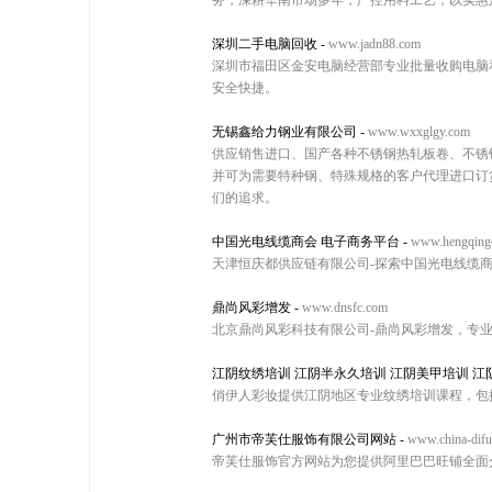
务，深耕华南市场多年，严控用料工艺，以实惠
深圳二手电脑回收
-
www.jadn88.com
深圳市福田区金安电脑经营部专业批量收购电脑和
安全快捷。
无锡鑫给力钢业有限公司
-
www.wxxglgy.com
供应销售进口、国产各种不锈钢热轧板卷、不锈
并可为需要特种钢、特殊规格的客户代理进口订
们的追求。
中国光电线缆商会 电子商务平台
-
www.hengqing
天津恒庆都供应链有限公司-探索中国光电线缆
鼎尚风彩增发
-
www.dnsfc.com
北京鼎尚风彩科技有限公司-鼎尚风彩增发，专
江阴纹绣培训 江阴半永久培训 江阴美甲培训 江
俏伊人彩妆提供江阴地区专业纹绣培训课程，包
广州市帝芙仕服饰有限公司网站
-
www.china-difu
帝芙仕服饰官方网站为您提供阿里巴巴旺铺全面