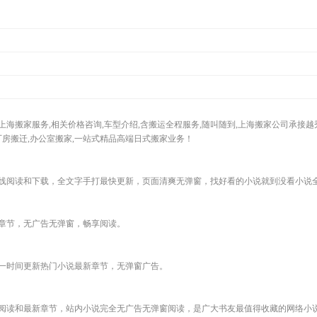
搬家服务,相关价格咨询,车型介绍,含搬运全程服务,随叫随到,上海搬家公司承接越秀,
,厂房搬迁,办公室搬家,一站式精品高端日式搬家业务！
线阅读和下载，全文字手打最快更新，页面清爽无弹窗，找好看的小说就到没看小说
章节，无广告无弹窗，畅享阅读。
一时间更新热门小说最新章节，无弹窗广告。
阅读和最新章节，站内小说完全无广告无弹窗阅读，是广大书友最值得收藏的网络小