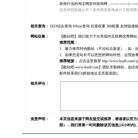
装饰行业的淘宝网苏州装饰网
-
www.szxwqb.com
在苏州找装修公司？苏州景堂装饰设计工程有限
相关查询：
SEO综合查询
Whois查询
百度权重
360权重
友情链接
网站征集：
【酷站吧】我们致力于分享国内互联网优秀网站
推荐范围：
1、极力推荐特色酷站（不论站点新老），如：
2、如果您是站长可以把您的网站特色，运营故
推荐链接：
点击这里推荐
http://www.kuz8.com/t.
【酷站吧-www.kuz8.com】团队辛勤耕
邮件联系我们(邮箱地址见页面底部)。
相关评论：
免责声明：
本页信息来源于网友提交或推荐，请读者以官方
部），我们将第一时间删除该页信息(24小时内