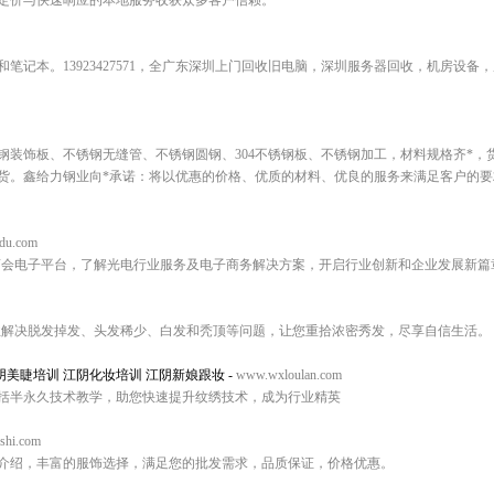
定价与快速响应的本地服务收获众多客户信赖。
笔记本。13923427571，全广东深圳上门回收旧电脑，深圳服务器回收，机房设备
钢装饰板、不锈钢无缝管、不锈钢圆钢、304不锈钢板、不锈钢加工，材料规格齐*，
货。鑫给力钢业向*承诺：将以优惠的价格、优质的材料、优良的服务来满足客户的要
du.com
商会电子平台，了解光电行业服务及电子商务解决方案，开启行业创新和企业发展新篇
业解决脱发掉发、头发稀少、白发和秃顶等问题，让您重拾浓密秀发，尽享自信生活。
阴美睫培训 江阴化妆培训 江阴新娘跟妆
-
www.wxloulan.com
括半永久技术教学，助您快速提升纹绣技术，成为行业精英
shi.com
介绍，丰富的服饰选择，满足您的批发需求，品质保证，价格优惠。