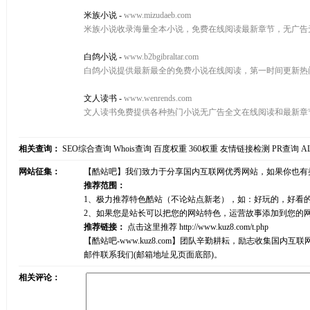
米族小说
-
www.mizudaeb.com
米族小说收录海量全本小说，免费在线阅读最新章节，无广告
白鸽小说
-
www.b2bgibraltar.com
白鸽小说提供最新最全的免费小说在线阅读，第一时间更新热
文人读书
-
www.wenrends.com
文人读书免费提供各种热门小说无广告全文在线阅读和最新章
相关查询：
SEO综合查询
Whois查询
百度权重
360权重
友情链接检测
PR查询
A
网站征集：
【酷站吧】我们致力于分享国内互联网优秀网站，如果你也有
推荐范围：
1、极力推荐特色酷站（不论站点新老），如：好玩的，好看
2、如果您是站长可以把您的网站特色，运营故事添加到您的
推荐链接：
点击这里推荐
http://www.kuz8.com/t.php
【酷站吧-www.kuz8.com】团队辛勤耕耘，励志收集
邮件联系我们(邮箱地址见页面底部)。
相关评论：