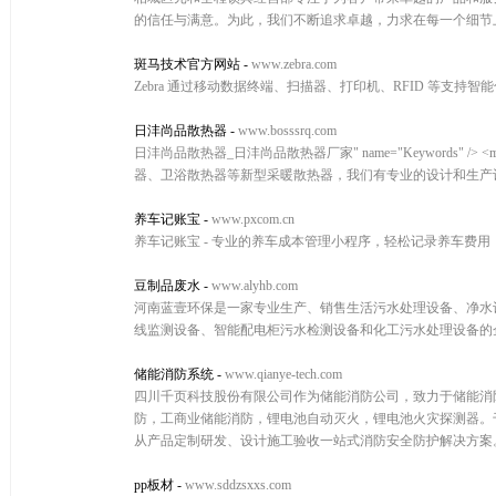
的信任与满意。为此，我们不断追求卓越，力求在每一个细节
斑马技术官方网站
-
www.zebra.com
Zebra 通过移动数据终端、扫描器、打印机、RFID 等支
日沣尚品散热器
-
www.bosssrq.com
日沣尚品散热器_日沣尚品散热器厂家" name="Keywords" 
器、卫浴散热器等新型采暖散热器，我们有专业的设计和生产
养车记账宝
-
www.pxcom.cn
养车记账宝 - 专业的养车成本管理小程序，轻松记录养车费
豆制品废水
-
www.alyhb.com
河南蓝壹环保是一家专业生产、销售生活污水处理设备、净水
线监测设备、智能配电柜污水检测设备和化工污水处理设备的
储能消防系统
-
www.qianye-tech.com
四川千页科技股份有限公司作为储能消防公司，致力于储能消防
防，工商业储能消防，锂电池自动灭火，锂电池火灾探测器。
从产品定制研发、设计施工验收一站式消防安全防护解决方案。服务热
pp板材
-
www.sddzsxxs.com