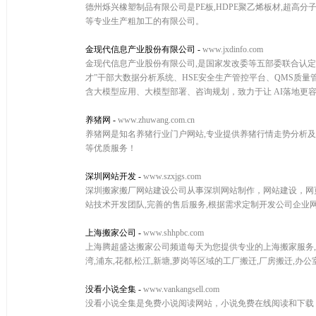
德州烁兴橡塑制品有限公司是PE板,HDPE聚乙烯板材,超高分子
等专业生产粗加工的有限公司。
金现代信息产业股份有限公司
-
www.jxdinfo.com
金现代信息产业股份有限公司,是国家发改委等五部委联合认定的
才”干部大数据分析系统、HSE安全生产管控平台、QMS质
含大模型应用、大模型部署、咨询规划，致力于让 AI落地更
养猪网
-
www.zhuwang.com.cn
养猪网是知名养猪行业门户网站,专业提供养猪行情走势分析及预
等优质服务！
深圳网站开发
-
www.szxjgs.com
深圳搬家搬厂网站建设公司从事深圳网站制作，网站建设，网
站技术开发团队,完善的售后服务,根据需求定制开发公司企业
上海搬家公司
-
www.shhpbc.com
上海腾超盛达搬家公司频道每天为您提供专业的上海搬家服务,相关
湾,浦东,花都,松江,新塘,萝岗等区域的工厂搬迁,厂房搬迁,
没看小说全集
-
www.vankangsell.com
没看小说全集是免费小说阅读网站，小说免费在线阅读和下载