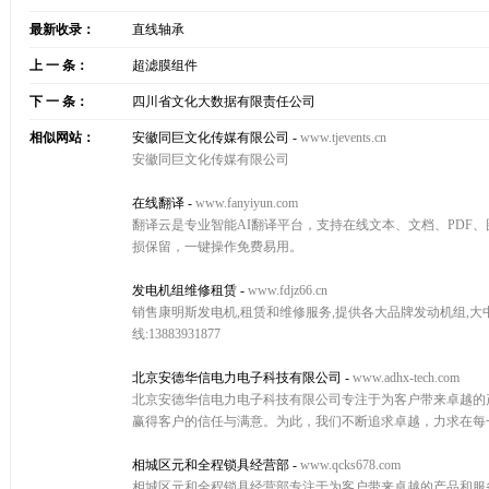
最新收录：
直线轴承
上 一 条：
超滤膜组件
下 一 条：
四川省文化大数据有限责任公司
相似网站：
安徽同巨文化传媒有限公司
-
www.tjevents.cn
安徽同巨文化传媒有限公司
在线翻译
-
www.fanyiyun.com
翻译云是专业智能AI翻译平台，支持在线文本、文档、PDF
损保留，一键操作免费易用。
发电机组维修租赁
-
www.fdjz66.cn
销售康明斯发电机,租赁和维修服务,提供各大品牌发动机组,大中
线:13883931877
北京安德华信电力电子科技有限公司
-
www.adhx-tech.com
北京安德华信电力电子科技有限公司专注于为客户带来卓越的
赢得客户的信任与满意。为此，我们不断追求卓越，力求在每
相城区元和全程锁具经营部
-
www.qcks678.com
相城区元和全程锁具经营部专注于为客户带来卓越的产品和服