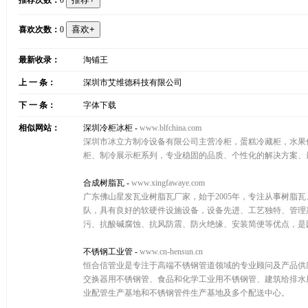
推荐次数：
0
喜欢次数：
0
最新收录：
淘铺王
上 一 条：
深圳市艾维德科技有限公司
下 一 条：
字体下载
相似网站：
深圳冷柜冰柜
-
www.blfchina.com
深圳市冰立方制冷设备有限公司主营冷柜，蛋糕冷藏柜，水果
柜、制冷展示柜系列，专业稳固的品质、个性化的解决方案、最实惠的
合成树脂瓦
-
www.xingfawaye.com
广东佛山星发瓦业树脂瓦厂家，始于2005年，专注从事树脂
队，具有良好的软硬件设施设备，设备先进、工艺独特、管理
污、抗酸碱腐蚀、抗风防震、防火绝缘、安装简便等优点，是园
不锈钢工业管
-
www.cn-hensun.cn
恒合信管业是专注于高端不锈钢管道领域的专业顾问及产品供
交换器用不锈钢管、食品和化学工业用不锈钢管、建筑给排水
业配管生产基地和不锈钢管件生产基地及多个配送中心。