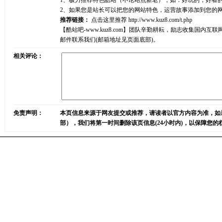
1、极力推荐特色酷站（不论站点新老），如：好玩的，好看
2、如果您是站长可以把您的网站特色，运营故事添加到您的
推荐链接：
点击这里推荐
http://www.kuz8.com/t.php
【酷站吧-www.kuz8.com】团队辛勤耕耘，励志收集
邮件联系我们(邮箱地址见页面底部)。
相关评论：
免责声明：
本页信息来源于网友提交或推荐，请读者以官方内容为准，如
部），我们将第一时间删除该页信息(24小时内)，以保障您的