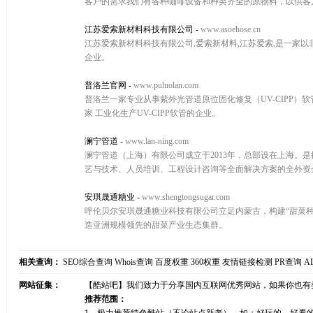
客户的需求我们有各种咖啡设备和种类齐全的原物料，以供客
江苏爱索新材料科技有限公司
-
www.asoehose.cn
江苏爱索新材料科技有限公司,爱索新材料,江苏爱索,是一家
企业。
普洛兰官网
-
www.puluolan.com
普洛兰一家专业从事紫外光管道原位固化修复（UV-CIPP）软
家 工业化生产UV-CIPP软管的企业。
澜宁管道
-
www.lan-ning.com
澜宁管道（上海）有限公司成立于2013年，总部设在上海。是
艺与技术、人员培训、工程设计咨询等全面解决方案的全外资
安琪晟通糖业
-
www.shengtongsugar.com
呼伦贝尔安琪晟通糖业科技有限公司立足内蒙古，构建“甜菜种
造亚洲规模领先的甜菜产业生态集群。
相关查询：
SEO综合查询
Whois查询
百度权重
360权重
友情链接检测
PR查询
A
网站征集：
【酷站吧】我们致力于分享国内互联网优秀网站，如果你也有
推荐范围：