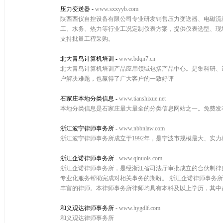
压力变送器
-
www.sxxyyb.com
陕西西仪自控设备有限公司专业研发销售压力变送器、电磁流
工、水务、热力等行业工况定制仪表方案，提供仪表选型、现
支持批量工程采购。
北大青鸟计算机培训
-
www.bdqn7.cn
北大青鸟计算机培训产品应用领域包括产品中心。是集科研、
户解决难题，也赢得了广大客户的一致好评
石家庄本地分类信息
-
www.tianshixue.net
本地分类信息是石家庄最大最全的分类信息网站之一。免费发
浙江波宁律师事务所
-
www.nbbnlaw.com
浙江波宁律师事务所成立于1992年，是宁波市规模最大、实
浙江企诺律师事务所
-
www.qinuols.com
浙江企诺律师事务所，是经浙江省司法厅审批成立的合伙制律
专业化服务帮助完成对相关事务的期盼。 浙江企诺律师事务
丰富的律师。本律师事务所律师均具有本科及以上学历，其中
和义观达律师事务所
-
www.hygdlf.com
和义观达律师事务所