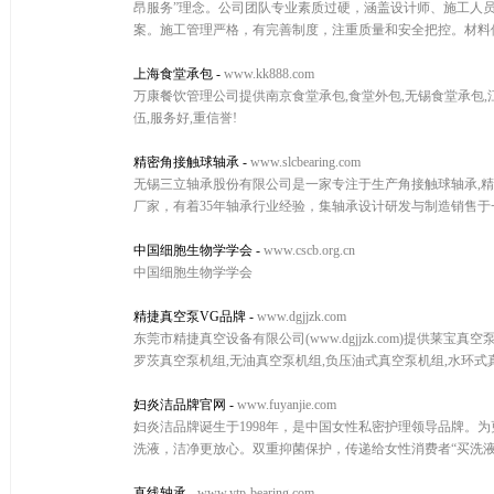
昂服务”理念。公司团队专业素质过硬，涵盖设计师、施工人
案。施工管理严格，有完善制度，注重质量和安全把控。材料供
上海食堂承包
-
www.kk888.com
万康餐饮管理公司提供南京食堂承包,食堂外包,无锡食堂承包,
伍,服务好,重信誉!
精密角接触球轴承
-
www.slcbearing.com
无锡三立轴承股份有限公司是一家专注于生产角接触球轴承,精
厂家，有着35年轴承行业经验，集轴承设计研发与制造销售于一体，
中国细胞生物学学会
-
www.cscb.org.cn
中国细胞生物学学会
精捷真空泵VG品牌
-
www.dgjjzk.com
东莞市精捷真空设备有限公司(www.dgjjzk.com)提供莱
罗茨真空泵机组,无油真空泵机组,负压油式真空泵机组,水环
妇炎洁品牌官网
-
www.fuyanjie.com
妇炎洁品牌诞生于1998年，是中国女性私密护理领导品牌。
洗液，洁净更放心。双重抑菌保护，传递给女性消费者“买洗液
直线轴承
-
www.ytp-bearing.com