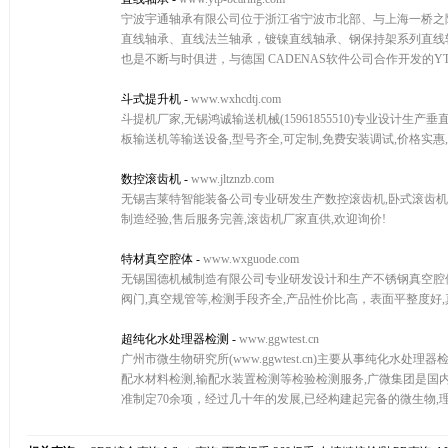
宁波宇通轴承有限公司位于浙江省宁波市北部、与上海一桥之
直线轴承、直线法兰轴承，镀镍直线轴承、钢保持架系列直线轴
也是不断与时俱进，与德国 CADENAS软件公司合作开发的Y
斗式提升机
-
www.wxhcdtj.com
斗提机厂家,无锡鸿诚输送机械(15961855510)专业设计生
板输送机等输送设备,型号齐全,可定制,免费安装调试,价格实惠,
数控滚齿机
-
www.jltznzb.com
无锡吉莱特智能装备公司专业研发生产数控滚齿机,卧式滚齿机,
制造经验,售后服务完善,滚齿机厂家直供,欢迎询价!
特材真空腔体
-
www.wxguode.com
无锡国德机械制造有限公司专业研发设计和生产不锈钢真空腔体,
阀门,真空规管等,检测手段齐全,产品性价比高，表面平整度好,
超纯化水处理器检测
-
www.ggwtest.cn
广州市微生物研究所(www.ggwtest.cn)主要从事纯化水
配水材料检测,输配水装置检测等检验检测服务,广微集团是国内
准制定70余项，经过几十年的发展,已经构建起完备的微生物,理化