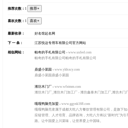
推荐次数：
1
喜欢次数：
1
最新收录：
好名馆起名网
下 一 条：
江苏悦达专用车有限公司官方网站
相似网站：
帕奇的手札有限公司
-
www.uxfeel.com
帕奇的手札有限公司帕奇的手札有限公司
鼎盛小菜园
-
www.yldsxcy.com
鼎盛小菜园鼎盛小菜园
潍坊木门厂
-
www.wfxtmm.com
潍坊木门厂_潍坊木门加工厂 - 潍坊鑫泰木门加工厂,潍坊木门
嘎嘎鸭脑壳加盟
-
www.ggynk168.com
嘎嘎鸭脑壳隶属于成都大吃八方餐饮管理有限公司，是旗下知
应链管理、人才培育、品牌咨询，大吃八方将以“新时代”为引
路。让中国爱上川菜味，让世界爱上中国味。