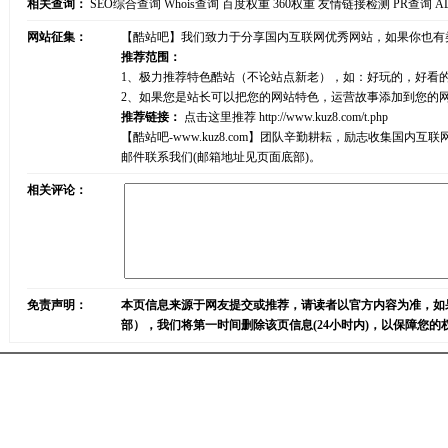
相关查询：
SEO综合查询
Whois查询
百度权重
360权重
友情链接检测
PR查询
A
网站征集：
【酷站吧】我们致力于分享国内互联网优秀网站，如果你也有
推荐范围：
1、极力推荐特色酷站（不论站点新老），如：好玩的，好看
2、如果您是站长可以把您的网站特色，运营故事添加到您的
推荐链接：
点击这里推荐
http://www.kuz8.com/t.php
【酷站吧-www.kuz8.com】团队辛勤耕耘，励志收集
邮件联系我们(邮箱地址见页面底部)。
相关评论：
免责声明：
本页信息来源于网友提交或推荐，请读者以官方内容为准，如
部），我们将第一时间删除该页信息(24小时内)，以保障您的