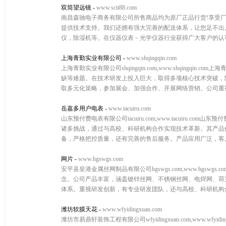
双筒望远镜
-
www.scit88.com
南昌森驰电子商务有限公司所售商品均为原厂正品行货!享受
提供技术支持。我们还拥有强大完善的配送体系，让您足不出
仪，除湿机等。在仪器仪表－光学仪器行业获得广大客户的认
上海青勤实业有限公司
-
www.shqingqin.com
上海青勤实业有限公司shqingqin.com,www.shqin
缺等难题。在技术研发上投入巨大，取得多项核心技术突破，
取多元化策略，参加展会、加强合作、开展网络营销。公司重视
岳嘉多用户电表
-
www.tacuiru.com
山东预付费电表有限公司tacuiru.com,www.tacuir
诸多挑战，通过与高校、科研机构合作实现技术革新。其产品
备，严格把控质量，还有完善的售后服务。产品应用广泛，客户群
网片
-
www.hgswgs.com
安平县皇港金属丝网制品有限公司hgswgs.com,www.hgs
念。公司产品丰富，涵盖镀锌丝网、不锈钢丝网、电焊网、荷
体系。重视研发创新，有专业研发团队，还与高校、科研机构合
潍坊软膜天花
-
www.wfyidingxuan.com
潍坊市易鼎轩装饰工程有限公司wfyidingxuan.com,www.