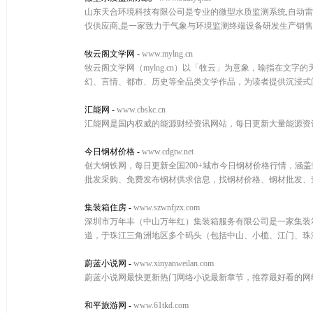
山东天合环境科技有限公司是专业的微型水质监测系统,自动雷达
仪供应商,是一家致力于气象与环境监测终端设备研发生产销
牧云阁文学网
-
www.mylng.cn
牧云阁文学网（mylng.cn）以「牧云」为意象，喻指在
幻、言情、都市、历史等全品类文学作品，为读者提供沉浸式
汇能网
-
www.cbskc.cn
汇能网是国内权威的能源财经资讯网站，每日更新大量能源资讯,页
今日钢材价格
-
www.cdgtw.net
创大钢铁网，每日更新全国200+城市今日钢材价格行情，涵盖
批发采购、免费发布钢材供求信息，找钢材价格、钢材批发、
集装箱住房
-
www.szwnfjzx.com
深圳市万年丰（中山万年红）集装箱服务有限公司是一家集装
道，于珠江三角洲地区多个码头（包括中山、小榄、江门、珠
蔚蓝小说网
-
www.xinyanweilan.com
蔚蓝小说网最快更新热门网络小说最新章节，推荐最好看的网
和平旅游网
-
www.61tkd.com