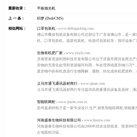
最新收录：
平板抛光机
上 一 条：
织梦 (DedeCMS)
相似网站：
口罩包装机
-
www.diebopacking.com
佛山市叠波包装设备有限公司总部位于广东省佛山市，是一家
机、口罩包装机、蔬菜包装机、给袋式包装机等；我司设备广
生物有机肥厂家
-
www.ytzyly.com
济南昱泰资源利用科技开发有限公司位于济南市商河县商北产业
弃物的无害化处理和资源循环利用，年处理养殖废弃物15万*
废弃物中的有机质进行生物降解、腐熟，转化成有机肥原料，公
义乌市通飞通讯器材商行
-
www.sjtuan.com
义乌市通飞通讯器材商行专注提供高质量通讯设备及器材，满
智能联网柜
-
www.jiayite.com.cn
苏州嘉易特电子是一家专业设计,生产,销售智能联网柜,智能案件
河南盛泰生物科技有限公司
-
www.hnstsw.com
河南盛泰生物科技有限公司由2006年经农业部批准、投资80
占地面积20亩。