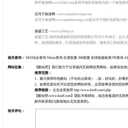
和平旅游网www.61tkd.com是和平地区有影响力的一个
石河子旅游网
-
www.nanzhouwang.com
石河子旅游网www.nanzhouwang.com是石河子地区
鼎盛工艺
-
www.xxbdsp.cn
鼎盛工艺-福州鼎盛嘉联信息科技有限公司2015 年成立，
时，加强团队建设，打造高效协作的团队，激发员工的创新活
相关查询：
SEO综合查询
Whois查询
百度权重
360权重
友情链接检测
PR查询
A
网站征集：
【酷站吧】我们致力于分享国内互联网优秀网站，如果你也有
推荐范围：
1、极力推荐特色酷站（不论站点新老），如：好玩的，好看
2、如果您是站长可以把您的网站特色，运营故事添加到您的
推荐链接：
点击这里推荐
http://www.kuz8.com/t.php
【酷站吧-www.kuz8.com】团队辛勤耕耘，励志收集
邮件联系我们(邮箱地址见页面底部)。
相关评论：