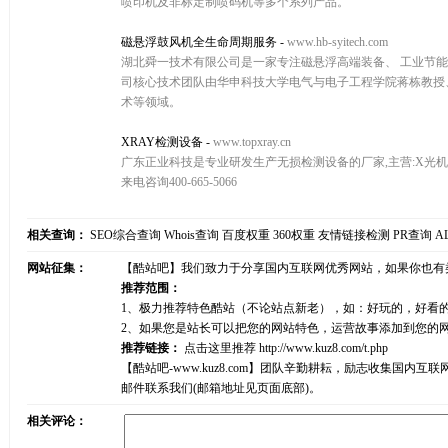
喷印机及非标定制喷码机等多个系列产品。
磁悬浮鼓风机全生命周期服务
-
www.hb-syitech.com
湖北舜一技术有限公司是一家专注磁悬浮高端装备、 工业节
司核心技术团队由华申科技大学电气与电子工程学院蒋栋教授
术等领域。
XRAY检测设备
-
www.topxray.cn
广东正业科技是专业研发生产无损检测设备的厂家,主营:X光机,X
来电咨询400-665-5066
相关查询：
SEO综合查询
Whois查询
百度权重
360权重
友情链接检测
PR查询
A
网站征集：
【酷站吧】我们致力于分享国内互联网优秀网站，如果你也有
推荐范围：
1、极力推荐特色酷站（不论站点新老），如：好玩的，好看
2、如果您是站长可以把您的网站特色，运营故事添加到您的
推荐链接：
点击这里推荐
http://www.kuz8.com/t.php
【酷站吧-www.kuz8.com】团队辛勤耕耘，励志收集
邮件联系我们(邮箱地址见页面底部)。
相关评论：