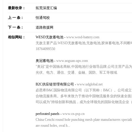
最新收录：
拓荒深度汇编
上 一 条：
恒通驾校
下 一 条：
道路救援网
相似网站：
WESD无敌蓄电池
-
www.wesd-battery.com
无敌主要产品:WESD无敌蓄电池,无敌电池,胶体蓄电池,不间断
18764099550
奥冠蓄电池
-
www.aoguan-ups.com
"奥冠"是中国驰名商标,中国电池行业领导品牌,公司主营产品
光伏、电力、通信、交通、金融、国防、军工等领域.
B2C供应链管理有限公司
-
www.udglobal.net
必恩希B&C国际物流有限公司（以下简称：B&C）。公司成立于
合物流服务商。多年来致力于推动中国物流服务业的快速全面
司以成为“持续创新和挑战，成为全球领先的国际化物流企业（愿
perforated panels
-
www.cn-psp.cn
China Cenchi round hole punching mesh plate manufacturers specializin
are round holes, oval h...