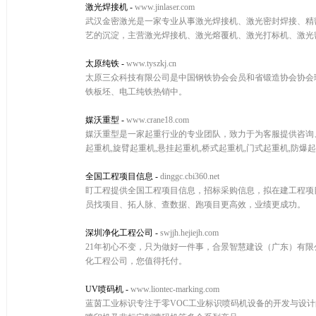
激光焊接机
-
www.jinlaser.com
武汉金密激光是一家专业从事激光焊接机、激光密封焊接、精
艺的沉淀，主营激光焊接机、激光熔覆机、激光打标机、激光
太原纯铁
-
www.tyszkj.cn
太原三众科技有限公司是中国钢铁协会会员和省锻造协会协会
铁板坯、电工纯铁热销中。
媒沃重型
-
www.crane18.com
媒沃重型是一家起重行业的专业团队，致力于为客服提供咨询、购
起重机,旋臂起重机,悬挂起重机,桥式起重机,门式起重机,防爆
全国工程项目信息
-
dinggc.cbi360.net
盯工程提供全国工程项目信息，招标采购信息，拟在建工程项
员找项目、拓人脉、查数据、跑项目更高效，业绩更成功。
深圳净化工程公司
-
swjjh.hejiejh.com
21年初心不变，只为做好一件事，合景智慧建设（广东）有
化工程公司，您值得托付。
UV喷码机
-
www.liontec-marking.com
蓝茵工业标识专注于零VOC工业标识喷码机设备的开发与设