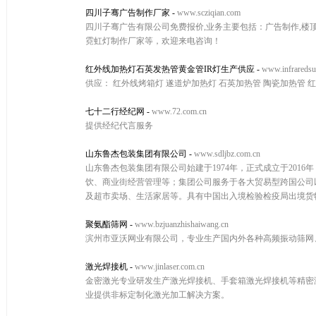
四川子骞广告制作厂家
-
www.scziqian.com
四川子骞广告有限公司免费报价,业务主要包括：广告制作,楼顶发
霓虹灯制作厂家等，欢迎来电咨询！
红外线加热灯石英发热管黄金管IR灯生产供应
-
www.infraredsu
供应： 红外线烤箱灯 遂道炉加热灯 石英加热管 陶瓷加热管 红外
七十二行经纪网
-
www.72.com.cn
提供经纪代言服务
山东鲁杰包装集团有限公司
-
www.sdljbz.com.cn
山东鲁杰包装集团有限公司始建于1974年，正式成立于201
饮、商业街经营管理等；集团公司服务于各大贸易型跨国公司
及超市卖场、生活家居等。具有中国出入境检验检疫局出境货物木质包
聚氨酯筛网
-
www.bzjuanzhishaiwang.cn
滨州市亚沃网业有限公司，专业生产国内外各种高频振动筛网、聚
激光焊接机
-
www.jinlaser.com.cn
金密激光专业研发生产激光焊接机、手套箱激光焊接机等精密
业提供非标定制化激光加工解决方案。