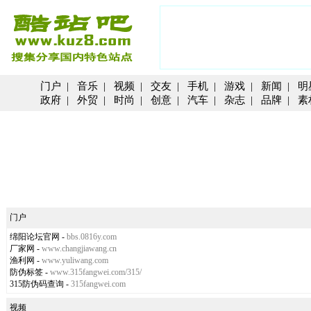
门户
|
音乐
|
视频
|
交友
|
手机
|
游戏
|
新闻
|
明
政府
|
外贸
|
时尚
|
创意
|
汽车
|
杂志
|
品牌
|
素
门户
绵阳论坛官网
-
bbs.0816y.com
厂家网
-
www.changjiawang.cn
渔利网
-
www.yuliwang.com
防伪标签
-
www.315fangwei.com/315/
315防伪码查询
-
315fangwei.com
视频