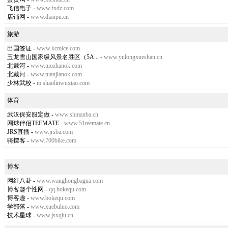
飞信电子
-
www.fxdz.com
店铺网
-
www.dianpu.cn
旅游
出国签证
-
www.kcmice.com
玉龙雪山国家级风景名胜区（5A...
-
www.yulongxueshan.cn
北戴河
-
www.tuozhanok.com
北戴河
-
www.tuanjianok.com
少林武校
-
m.shaolinwuxiao.com
体育
武汉保安服定做
-
www.shmanba.cn
网球伴侣TEEMATE
-
www.51teemate.cn
JRS直播
-
www.jrsba.com
骑摆客
-
www.700bike.com
博客
网红八卦
-
www.wanghongbagua.com
博客趣个性网
-
qq.bokequ.com
博客趣
-
www.bokequ.com
学部落
-
www.xuebuluo.com
技术星球
-
www.jsxqiu.cn