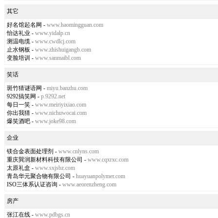
其它
好名馆起名网
-
www.haomingguan.com
怡达礼业
-
www.yidalp.cn
测温电缆
-
www.cwdlcj.com
止水钢板
-
www.zhishuigangb.com
变脸培训
-
www.sanmaibl.com
笑话
斑竹猜谜语网
-
miyu.banzhu.com
9292搞笑网
-
p.9292.net
每日一笑
-
www.meiriyixiao.com
你出我猜
-
www.nichuwocai.com
爆笑酒吧
-
www.joke98.com
企业
镁合金表面处理剂
-
www.cnlyns.com
重庆巽润新材料科技有限公司
-
www.cqxrxc.com
太原礼盒
-
www.sxjsbz.com
青岛华元聚合物有限公司
-
huayuanpolymer.com
ISO三体系认证咨询
-
www.aeorenzheng.com
房产
张江在线
-
www.pdbgs.cn