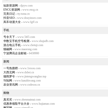
短剧资源网
-
djzyw.com
ENCG资源网
-
www.encg.cn
完美日记
-
tty.txma.cn
抖音SEO
-
www.douyinseo.com
风车动漫大全
-
www.fgff.cn
手机
号令天下
-
www.5i65.com
华数宝手机空号检测
-
www.shujudb.com
游点电云手机
-
www.chetuji.com
猫融网
-
www.maorong.com
宁波腾讯企业邮箱
-
6430900
新闻
一号热搜榜
-
www.1resou.com
大西北网
-
www.dxbei.cn
烟雨梦兮
-
www.jintengwangluo.top
刊知网
-
www.kanzhiwang.com
农业资讯网
-
www.codesou.cn
购物
真买买
-
www.zhenmaimai.com
优惠券领取平台大全
-
www.hujiamao.com
蟹贸网
-
www.xiemall.cn