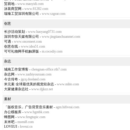
贸易地
-
www.maoyidi.com
泳装商贸网
-
www.81282.com
瑞臻工贸深圳有限公司
-
www.szgear.com
创意
长沙活动策划
-
www.haoyang0731.com
深圳市惊天媒有限公司
-
www.jingtianchuanmei.com
可遇
-
www.oncemeet.com
创意在线
-
www.idea51.com
可可礼物网手机触屏版
-
m.cocodiy.com
杂志
城南工作室博客
-
chengnan-office.rth7.com
杂志网
-
www.zazhiyouxuan.com
今古传奇
-
jgcq.dooland.com
米元素·全球最优美的视觉轻杂志
-
www.mlito.com
大家健康杂志社
-
www.djjkzz.net
素材
「版权音乐」广告背景音乐素材
-
agm.hifiveai.com
办公模板库
-
www.bgmbk.com
蜂图网
-
www.fengtupic.com
末米吧
-
momi8.com
LOVEUI
-
loveui.cn