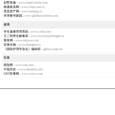
别墅装修
-
www.master-home.com
南康家具网
-
www.1mm.com.cn
美堂房产网
-
www.meitang.cn
环球奢华家园
-
www.globluxuryhome.com
健康
学生健康管理系统
-
www.i-shm.com
王二明养生解毒茶
-
www.lvyechaojishengtai.cn
整形网
-
www.mkyooo.com
安泰生物
-
www.likanghui.cn
《国际护理学杂志》编辑部
-
gjhlxzz.juqk.net
军事
西陆网
-
www.xilu.com
中国历史
-
www.zhaolishi.com
CEO军事网
-
www.ceowo.com