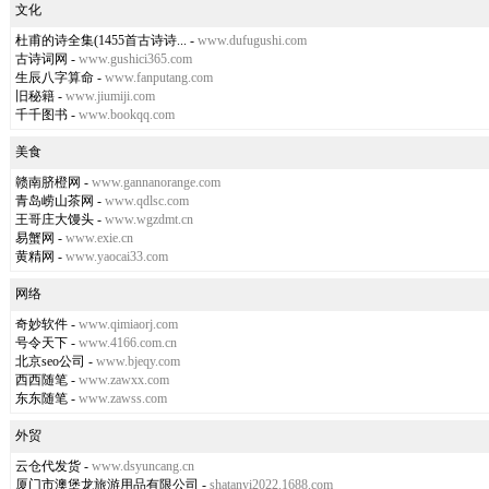
文化
杜甫的诗全集(1455首古诗诗...
-
www.dufugushi.com
古诗词网
-
www.gushici365.com
生辰八字算命
-
www.fanputang.com
旧秘籍
-
www.jiumiji.com
千千图书
-
www.bookqq.com
美食
赣南脐橙网
-
www.gannanorange.com
青岛崂山茶网
-
www.qdlsc.com
王哥庄大馒头
-
www.wgzdmt.cn
易蟹网
-
www.exie.cn
黄精网
-
www.yaocai33.com
网络
奇妙软件
-
www.qimiaorj.com
号令天下
-
www.4166.com.cn
北京seo公司
-
www.bjeqy.com
西西随笔
-
www.zawxx.com
东东随笔
-
www.zawss.com
外贸
云仓代发货
-
www.dsyuncang.cn
厦门市澳堡龙旅游用品有限公司
-
shatanyi2022.1688.com