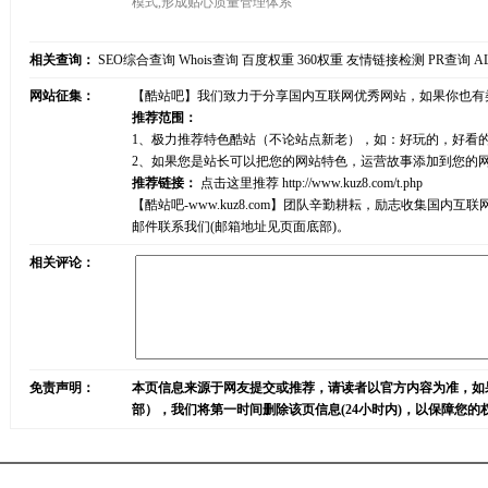
模式,形成贴心质量管理体系
相关查询：
SEO综合查询
Whois查询
百度权重
360权重
友情链接检测
PR查询
A
网站征集：
【酷站吧】我们致力于分享国内互联网优秀网站，如果你也有
推荐范围：
1、极力推荐特色酷站（不论站点新老），如：好玩的，好看
2、如果您是站长可以把您的网站特色，运营故事添加到您的
推荐链接：
点击这里推荐
http://www.kuz8.com/t.php
【酷站吧-www.kuz8.com】团队辛勤耕耘，励志收集
邮件联系我们(邮箱地址见页面底部)。
相关评论：
免责声明：
本页信息来源于网友提交或推荐，请读者以官方内容为准，如
部），我们将第一时间删除该页信息(24小时内)，以保障您的