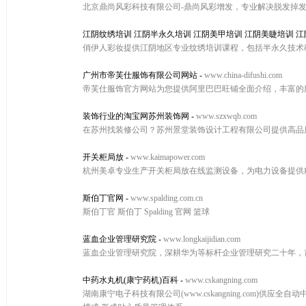
北京鼎尚风彩科技有限公司-鼎尚风彩增发，专业解决脱发掉
江阴纹绣培训 江阴半永久培训 江阴美甲培训 江阴美睫培训 
俏伊人彩妆提供江阴地区专业纹绣培训课程，包括半永久技术
广州市帝芙仕服饰有限公司网站
-
www.china-difushi.com
帝芙仕服饰官方网站为您提供阿里巴巴旺铺全面介绍，丰富的
装饰行业的淘宝网苏州装饰网
-
www.szxwqb.com
在苏州找装修公司？苏州景堂装饰设计工程有限公司提供高品
开关柜局放
-
www.kaimapower.com
杭州美卓专业生产开关柜局放在线监测设备，为电力设备提供
斯伯丁官网
-
www.spalding.com.cn
斯伯丁官 斯伯丁 Spalding 官网 篮球
蓝血企业管理研究院
-
www.longkaijidian.com
蓝血企业管理研究院，深耕华为等标杆企业管理研究二十年，
中药水丸机(康宁药机)百科
-
www.cskangning.com
湖南康宁电子科技有限公司(www.cskangning.com)