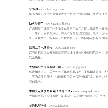
华书阁
-
www.huashuge.com
华书阁是广大书友最值得收藏的网络小说阅读网，免费提供高
防火卷帘门
-
www.gzjum168.com
广州锦新门业是广州本地专业卷帘门生产厂家，主营防火卷帘
计、生产、安装全流程，防火产品符合消防规范，电动门运行
务，深耕华南市场多年，严控用料工艺，以实惠定价与快速响
深圳二手电脑回收
-
www.jadn88.com
深圳市福田区金安电脑经营部专业批量收购电脑和笔记本。139
安全快捷。
无锡鑫给力钢业有限公司
-
www.wxxglgy.com
供应销售进口、国产各种不锈钢热轧板卷、不锈钢装饰板、不锈
并可为需要特种钢、特殊规格的客户代理进口订货。鑫给力钢
们的追求。
中国光电线缆商会 电子商务平台
-
www.hengqingdu.com
天津恒庆都供应链有限公司-探索中国光电线缆商会电子平台
鼎尚风彩增发
-
www.dnsfc.com