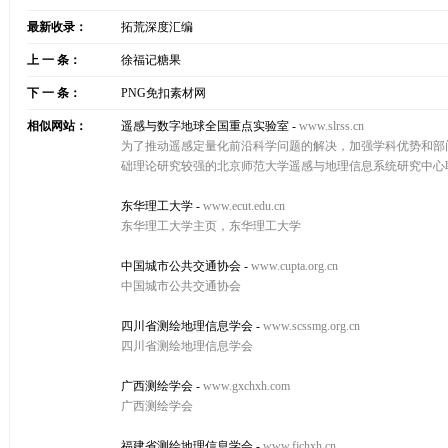
最新收录：
拓荒深度汇编
上 一 条：
徐福记糖果
下 一 条：
PNG免扣素材网
相似网站：
遥感与数字地球全国重点实验室
-
www.slrss.cn
为了推动遥感定量化前沿科学问题的解决，加强学科优势和部门优
础理论研究较强的北京师范大学遥感与地理信息系统研究中心
东华理工大学
-
www.ecut.edu.cn
东华理工大学主页，东华理工大学
中国城市公共交通协会
-
www.cupta.org.cn
中国城市公共交通协会
四川省测绘地理信息学会
-
www.scssmg.org.cn
四川省测绘地理信息学会
广西测绘学会
-
www.gxchxh.com
广西测绘学会
福建省测绘地理信息学会
-
www.fjchxh.cn