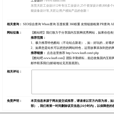
工业设计
-
www.tianid.com
东莞天匠工业设计12年专注工业设计,25个资深设计师,800多
能设备设计等,天匠让用户感知产品的创新！
相关查询：
SEO综合查询
Whois查询
百度权重
360权重
友情链接检测
PR查询
A
网站征集：
【酷站吧】我们致力于分享国内互联网优秀网站，如果你也有
推荐范围：
1、极力推荐特色酷站（不论站点新老），如：好玩的，好看
2、如果您是站长可以把您的网站特色，运营故事添加到您的
推荐链接：
点击这里推荐
http://www.kuz8.com/t.php
【酷站吧-www.kuz8.com】团队辛勤耕耘，励志收集
邮件联系我们(邮箱地址见页面底部)。
相关评论：
免责声明：
本页信息来源于网友提交或推荐，请读者以官方内容为准，如
部），我们将第一时间删除该页信息(24小时内)，以保障您的