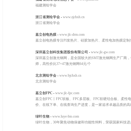
福建测绘学会
浙江省测绘学会
-
www.zjchxh.cn
浙江省测绘学会
嘉立创电热膜
-
www.jlc-drm.com
嘉立创电热膜专注PI发热片、硅胶加热片、柔性电加热膜定
深圳嘉立创科技集团股份有限公司
-
www.jlc-gw.com
深圳嘉立创激光钢网，是全国较大的SMT激光钢网生产厂商，每月
师，高性价比37×47激光钢网64元/个
北京测绘学会
-
www.bjchxh.cn
北京测绘学会
嘉立创FPC
-
www.jlc-fpc.com
嘉立创FPC丨FPC软板、FPC多层板、FPC软硬结合板、
价、在线下单、在线查询生产进度，是一家追求卓越品质的高精密
绿叶生物
-
www.luye-bio.com
绿叶生物，30年聚焦动物保健和功能性饲料，荣获国家科技进