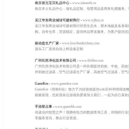
南京状元宝贝礼品中心
-
www.taimaobi.cn
南京本土礼品中心，做礼品定制、母婴用品及商务礼赠服务。可
吴江华东商业城绿可建材商行
-
www.wjlkm.cn
吴江华东商业城绿可建材商行经营生态木、塑木地板及各类装
购。自有仓库，货源稳定，提供样品寄送服务。为客户提供优
振动盘生产厂家
-
www.bowlfeederchina.com
源头工厂直供自动上料设备定制
广州玖胜净化技术有限公司
-
www.9sfilter.com
广州玖胜净化技术有限公司是一间长期提供初效、中效、高效空气
州初效过滤器，空气过滤器生产厂家，高效空气过滤器，空气
GameKee
-
www.gamekee.com
GameKee（简称K站）致力于为好游戏提供wiki百科和情
能被发现，也欢迎各位游戏热爱者加入我们，一起为自己喜欢
手游那点事
-
www.gamethk.com
传递业内智慧之声！我拥有给力的数据查询工具，详细的行业
享服务资讯，整合行业资源。