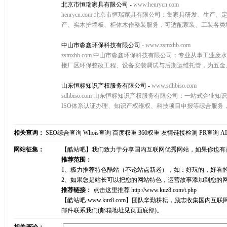
北京市恒瑞家具有限公司
-
www.henrycn.com
henrycn.com 北京市恒瑞家具有限公司：集家具研发
产、实木护墙板、柜体木作整装服务，可适配家装、工装各类
中山市淼鑫环保科技有限公司
-
www.zsmxhb.com
zsmxhb.com 中山市淼鑫环保科技有限公司：专业从事
接厂区环保整改工程、设备安装调试与后期运维托管，为五金
山东恒标知识产权服务有限公司
-
www.sdhbiso.com
sdhbiso.com 山东恒标知识产权服务有限公司：一站
ISO体系认证办理、知识产权维权、科技项目申报等综合服
相关查询：
SEO综合查询
Whois查询
百度权重
360权重
友情链接检测
PR查询
A
网站征集：
【酷站吧】我们致力于分享国内互联网优秀网站，如果你也有
推荐范围：
1、极力推荐特色酷站（不论站点新老），如：好玩的，好看
2、如果您是站长可以把您的网站特色，运营故事添加到您的
推荐链接：
点击这里推荐
http://www.kuz8.com/t.php
【酷站吧-www.kuz8.com】团队辛勤耕耘，励志收集
邮件联系我们(邮箱地址见页面底部)。