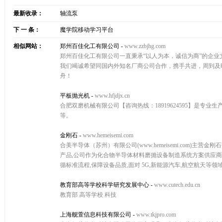
最新收录：
轴流泵
下 一 条：
魔学院移动学习平台
相似网站：
郑州百佳化工有限公司
-
www.zzbjhg.com
郑州百佳化工有限公司一直秉承“以人为本，诚信为商”的企业
我们竭诚希望同国内外知名厂商公司合作，携手共进，周到及
舟！
平板抛光机
-
www.hfjdjx.cn
合肥双磨机械有限公司【咨询热线：18919624595】是
等。
金刚石
-
www.hemeisemi.com
合美半导体（苏州）有限公司(www.hemeisemi.com)
产品,公司作为化合物半导体材料磨抛设备制造系统方案供应商
循标准流程,保障设备品质,面对 5G,新能源汽车,航空航天等
教育部高等学校科学研究发展中心
-
www.cutech.edu.cn
教育部 高等学校 科技
上海舰萱信息科技有限公司
-
www.tkjpro.com