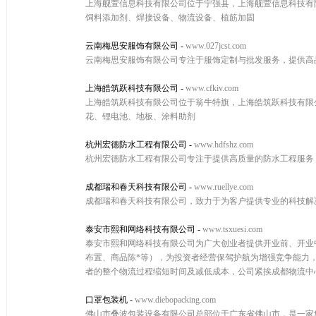
上海舰萱信息科技有限公司位于宁强县，上海舰萱信息科技有限公司
饲料添加剂、焊接设备、物流设备、植筋加固
云南梅思安服饰有限公司
-
www.027jcst.com
云南梅思安服饰有限公司专注于服饰定制与批发服务，提供高
上海皓筑跃科技有限公司
-
www.cfkiv.com
上海皓筑跃科技有限公司位于翁牛特旗，上海皓筑跃科技有限公司w
花、锂电池、地板、涂料助剂
杭州宏德防水工程有限公司
-
www.hdfshz.com
杭州宏德防水工程有限公司专注于提供高质量的防水工程服务
成都瑞和春天科技有限公司
-
www.ruellye.com
成都瑞和春天科技有限公司，致力于为客户提供专业的科技解
泰安市熙和网络科技有限公司
-
www.tsxuesi.com
泰安市熙和网络科技有限公司为广大创业者提供开业前、开业
布置、商品陈*等），为投资者经营保驾护航为增强竞争能力
者的整个物流过程缩短时间及减低成本，公司紧挨成都物流中
口罩包装机
-
www.diebopacking.com
佛山市叠波包装设备有限公司总部位于广东省佛山市，是一家