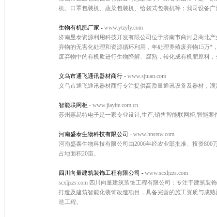
机、口罩包装机、蔬菜包装机、给袋式包装机等；我司设备广
生物有机肥厂家
-
www.ytzyly.com
济南昱泰资源利用科技开发有限公司位于济南市商河县商北产业
弃物的无害化处理和资源循环利用，年处理养殖废弃物15万*
废弃物中的有机质进行生物降解、腐熟，转化成有机肥原料，公
义乌市通飞通讯器材商行
-
www.sjtuan.com
义乌市通飞通讯器材商行专注提供高质量通讯设备及器材，满
智能联网柜
-
www.jiayite.com.cn
苏州嘉易特电子是一家专业设计,生产,销售智能联网柜,智能案件
河南盛泰生物科技有限公司
-
www.hnstsw.com
河南盛泰生物科技有限公司由2006年经农业部批准、投资80
占地面积20亩。
四川向量建筑装饰工程有限公司
-
www.scxljzzs.com
scxljzzs.com 四川向量建筑装饰工程有限公司：专注
打造及建筑智能化装饰改造项目，具备完善的施工资质与成熟
造工程。