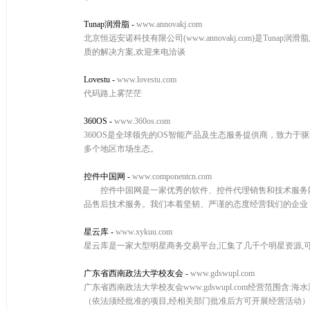
Tunap润滑脂
-
www.annovakj.com
北京恒远安诺科技有限公司(www.annovakj.com)是Tunap
质的解决方案,欢迎来电洽谈
Lovestu
-
www.lovestu.com
代码路上雾茫茫
360OS
-
www.360os.com
360OS是全球领先的OS智能产品及生态服务提供商，致力于驱
多个地区市场生态。
控件中国网
-
www.componentcn.com
控件中国网是一家优秀的软件、控件代理销售和技术服务网
品售后技术服务。我们本着坚韧、严谨的态度经营我们的企业
星云库
-
www.xykuu.com
星云库是一家大型明星商务交易平台,汇集了几千个明星资源,可
广东省西南政法大学校友会
-
www.gdswupl.com
广东省西南政法大学校友会www.gdswupl.com经营范
（依法须经批准的项目,经相关部门批准后方可开展经营活动