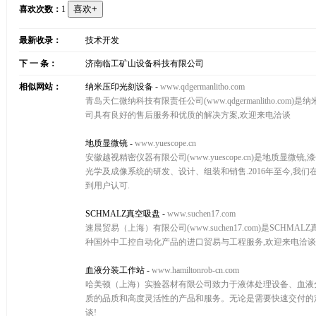
喜欢次数：
1
最新收录：
技术开发
下 一 条：
济南临工矿山设备科技有限公司
相似网站：
纳米压印光刻设备
-
www.qdgermanlitho.com
青岛天仁微纳科技有限责任公司(www.qdgermanlitho.
司具有良好的售后服务和优质的解决方案,欢迎来电洽谈
地质显微镜
-
www.yuescope.cn
安徽越视精密仪器有限公司(www.yuescope.cn)是地质显
光学及成像系统的研发、设计、组装和销售.2016年至今,
到用户认可.
SCHMALZ真空吸盘
-
www.suchen17.com
速晨贸易（上海）有限公司(www.suchen17.com)是SCHMAL
种国外中工控自动化产品的进口贸易与工程服务,欢迎来电洽谈
血液分装工作站
-
www.hamiltonrob-cn.com
哈美顿（上海）实验器材有限公司致力于液体处理设备、血液分
质的品质和高度灵活性的产品和服务。无论是需要快速交付的
谈!