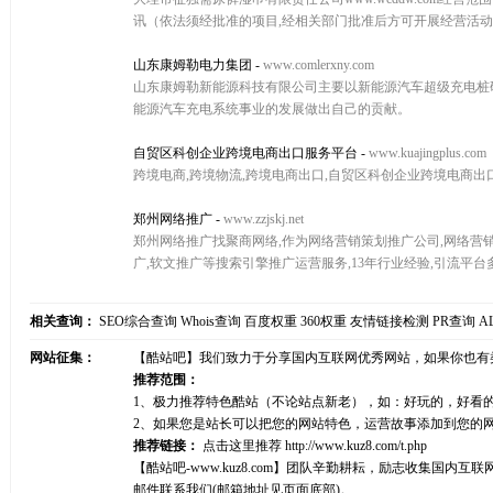
讯（依法须经批准的项目,经相关部门批准后方可开展经营活
山东康姆勒电力集团
-
www.comlerxny.com
山东康姆勒新能源科技有限公司主要以新能源汽车超级充电桩
能源汽车充电系统事业的发展做出自己的贡献。
自贸区科创企业跨境电商出口服务平台
-
www.kuajingplus.com
跨境电商,跨境物流,跨境电商出口,自贸区科创企业跨境电商出
郑州网络推广
-
www.zzjskj.net
郑州网络推广找聚商网络,作为网络营销策划推广公司,网络营销推广
广,软文推广等搜索引擎推广运营服务,13年行业经验,引流平台
相关查询：
SEO综合查询
Whois查询
百度权重
360权重
友情链接检测
PR查询
A
网站征集：
【酷站吧】我们致力于分享国内互联网优秀网站，如果你也有
推荐范围：
1、极力推荐特色酷站（不论站点新老），如：好玩的，好看
2、如果您是站长可以把您的网站特色，运营故事添加到您的
推荐链接：
点击这里推荐
http://www.kuz8.com/t.php
【酷站吧-www.kuz8.com】团队辛勤耕耘，励志收集
邮件联系我们(邮箱地址见页面底部)。