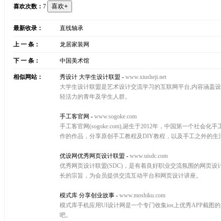
喜欢次数：
7
最新收录：
直线轴承
上 一 条：
龙居家装网
下 一 条：
中国美术馆
相似网站：
秀设计 大学生设计联盟
-
www.xiusheji.net
大学生设计联盟是艺术设计交流学习的互联网平台,内容涵盖
轻活力的青年及学生人群。
手工客官网
-
www.sogoke.com
手工客官网(sogoke.com),诞生于2012年，中国第
作的作品，分享原创手工教程及DIY教程，以及手工之外的生活。手工客
优设网优秀网页设计联盟
-
www.uisdc.com
优秀网页设计联盟(SDC)，是有着良好职业交流氛围的网页
长的宗旨，为会员提供交流互动平台和网页设计讲座。
模式库 分享创业故事
-
www.moshiku.com
模式库手机应用UI设计网是一个专门收集ios上优秀APP截
吧。