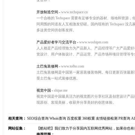
变世界！
开放制造空间
-
www.techspace.cn
一个合格的 Techspace 需要有足够专业的器材、场地
同周围的同道友人互相激发切磋。国内现有的 Techspace 没
多这类空间供创客发挥。
产品爱好者学习交流平台
-
www.woshipm.com
人人都是产品经理致力为产品新人、产品经理等广大产品爱好
觉设计、用户体验设计、产品运营、产品市场和项目管理等专
土巴兔装修网
-
www.to8to.com
土巴兔装修网是中国第一家居装修装饰网。每日更新百张最新
受土巴兔一站式装修优惠。
视觉中国
-
shijue.me
视觉中国是中国最具活力的视觉图片分享社区及创意设计产品
现原创、发现美丽，收获并分享美好的创意体验。
相关查询：
SEO综合查询
Whois查询
百度权重
360权重
友情链接检测
PR查询
A
网站征集：
【酷站吧】我们致力于分享国内互联网优秀网站，如果你也有
推荐范围：