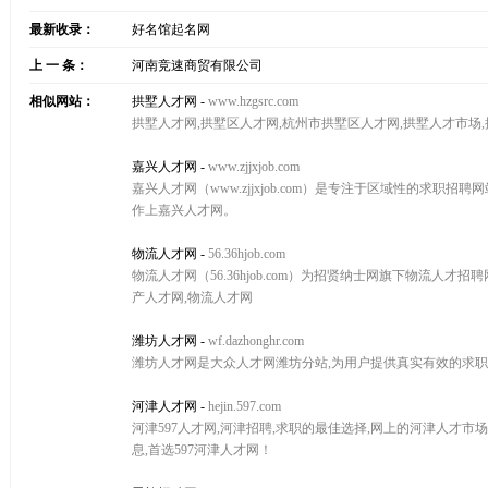
最新收录：
好名馆起名网
上 一 条：
河南竞速商贸有限公司
相似网站：
拱墅人才网
-
www.hzgsrc.com
拱墅人才网,拱墅区人才网,杭州市拱墅区人才网,拱墅人才市场
嘉兴人才网
-
www.zjjxjob.com
嘉兴人才网（www.zjjxjob.com）是专注于区域性的求
作上嘉兴人才网。
物流人才网
-
56.36hjob.com
物流人才网（56.36hjob.com）为招贤纳士网旗下物流人才
产人才网,物流人才网
潍坊人才网
-
wf.dazhonghr.com
潍坊人才网是大众人才网潍坊分站,为用户提供真实有效的求职
河津人才网
-
hejin.597.com
河津597人才网,河津招聘,求职的最佳选择,网上的河津人才市
息,首选597河津人才网！