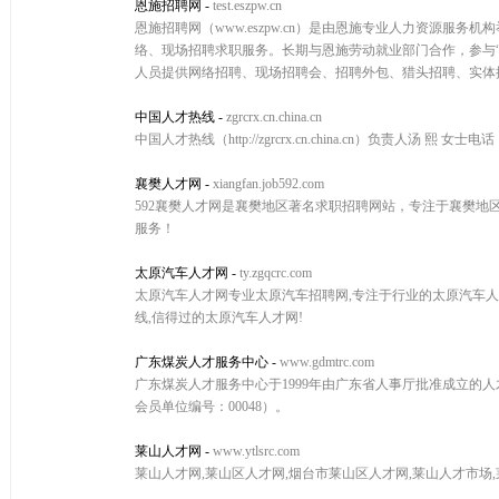
恩施招聘网
-
test.eszpw.cn
恩施招聘网（www.eszpw.cn）是由恩施专业人力资源
络、现场招聘求职服务。长期与恩施劳动就业部门合作，参与
人员提供网络招聘、现场招聘会、招聘外包、猎头招聘、实体
中国人才热线
-
zgrcrx.cn.china.cn
中国人才热线（http://zgrcrx.cn.china.cn）负责人汤 熙 女
襄樊人才网
-
xiangfan.job592.com
592襄樊人才网是襄樊地区著名求职招聘网站，专注于襄樊地
服务！
太原汽车人才网
-
ty.zgqcrc.com
太原汽车人才网专业太原汽车招聘网,专注于行业的太原汽车人才
线,信得过的太原汽车人才网!
广东煤炭人才服务中心
-
www.gdmtrc.com
广东煤炭人才服务中心于1999年由广东省人事厅批准成立的人才
会员单位编号：00048）。
莱山人才网
-
www.ytlsrc.com
莱山人才网,莱山区人才网,烟台市莱山区人才网,莱山人才市场