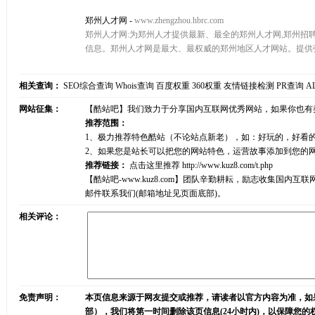
郑州人才网
-
www.zhengzhou.hbrc.com
郑州人才网:为郑州人才提供最新、最全的郑州人才网,郑州招聘
信息。郑州人才网是最大、最权威的郑州地区人才网站。提供
相关查询：
SEO综合查询
Whois查询
百度权重
360权重
友情链接检测
PR查询
A
网站征集：
【酷站吧】我们致力于分享国内互联网优秀网站，如果你也有
推荐范围：
1、极力推荐特色酷站（不论站点新老），如：好玩的，好看
2、如果您是站长可以把您的网站特色，运营故事添加到您的
推荐链接：
点击这里推荐
http://www.kuz8.com/t.php
【酷站吧-www.kuz8.com】团队辛勤耕耘，励志收集
邮件联系我们(邮箱地址见页面底部)。
相关评论：
免责声明：
本页信息来源于网友提交或推荐，请读者以官方内容为准，如
部），我们将第一时间删除该页信息(24小时内)，以保障您的