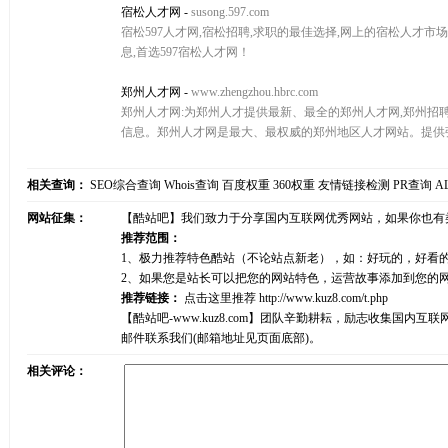
宿松人才网
-
susong.597.com
宿松597人才网,宿松招聘,求职的最佳选择,网上的宿松人才市
息,首选597宿松人才网！
郑州人才网
-
www.zhengzhou.hbrc.com
郑州人才网:为郑州人才提供最新、最全的郑州人才网,郑州招聘
信息。郑州人才网是最大、最权威的郑州地区人才网站。提供
相关查询：
SEO综合查询
Whois查询
百度权重
360权重
友情链接检测
PR查询
A
网站征集：
【酷站吧】我们致力于分享国内互联网优秀网站，如果你也有
推荐范围：
1、极力推荐特色酷站（不论站点新老），如：好玩的，好看
2、如果您是站长可以把您的网站特色，运营故事添加到您的
推荐链接：
点击这里推荐
http://www.kuz8.com/t.php
【酷站吧-www.kuz8.com】团队辛勤耕耘，励志收集
邮件联系我们(邮箱地址见页面底部)。
相关评论：