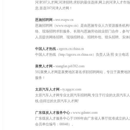
河津597人才网,河津招聘,求职的最佳选择,网上的河津人才市
息,首选597河津人才网！
恩施招聘网
-
test.eszpw.cn
恩施招聘网（www.eszpw.cn）是由恩施专业人力资源
络、现场招聘求职服务。长期与恩施劳动就业部门合作，参与
人员提供网络招聘、现场招聘会、招聘外包、猎头招聘、实体
中国人才热线
-
zgrcrx.cn.china.cn
中国人才热线（http://zgrcrx.cn.china.cn）负责人汤 熙 女
襄樊人才网
-
xiangfan.job592.com
592襄樊人才网是襄樊地区著名求职招聘网站，专注于襄樊地
服务！
太原汽车人才网
-
ty.zgqcrc.com
太原汽车人才网专业太原汽车招聘网,专注于行业的太原汽车人才
线,信得过的太原汽车人才网!
广东煤炭人才服务中心
-
www.gdmtrc.com
广东煤炭人才服务中心于1999年由广东省人事厅批准成立的人才
会员单位编号：00048）。