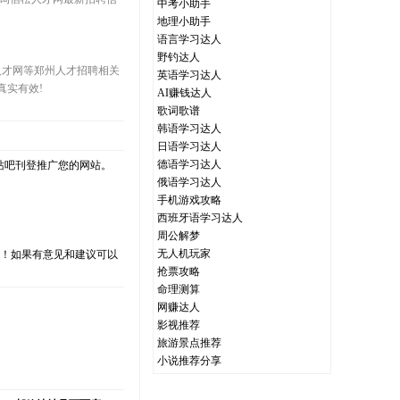
中考小助手
地理小助手
语言学习达人
野钓达人
事人才网等郑州人才招聘相关
英语学习达人
真实有效!
AI赚钱达人
歌词歌谱
韩语学习达人
日语学习达人
德语学习达人
站吧刊登推广您的网站。
俄语学习达人
手机游戏攻略
西班牙语学习达人
周公解梦
无人机玩家
支持！如果有意见和建议可以
抢票攻略
命理测算
网赚达人
影视推荐
）
旅游景点推荐
小说推荐分享