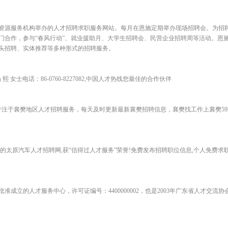
专业人力资源服务机构举办的人才招聘求职服务网站。每月在恩施定期举办现场招聘会。为
门合作，参与“春风行动”、就业援助月、大学生招聘会、民营企业招聘周等活动。恩
头招聘、实体推荐等多种形式的招聘服务。
）负责人汤 熙 女士电话：86-0760-8227082,中国人才热线您最佳的合作伙伴
专注于襄樊地区人才招聘服务，每天及时更新最新襄樊招聘信息，襄樊找工作上襄樊59
的太原汽车人才招聘网,获“信得过人才服务”荣誉!免费发布招聘职位信息,个人免费求
批准成立的人才服务中心，许可证编号：4400000002，也是2003年广东省人才交流