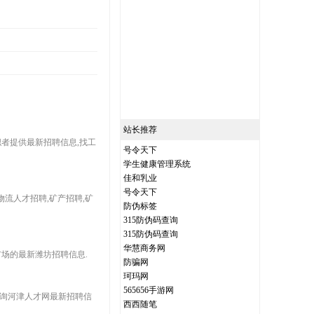
站长推荐
求职者提供最新招聘信息,找工
号令天下
学生健康管理系统
佳和乳业
号令天下
,物流人才招聘,矿产招聘,矿
防伪标签
315防伪码查询
315防伪码查询
华慧商务网
场的最新潍坊招聘信息.
防骗网
珂玛网
565656手游网
,查询河津人才网最新招聘信
西西随笔