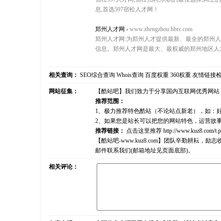
息,首选597宿松人才网！
郑州人才网
-
www.zhengzhou.hbrc.com
郑州人才网:为郑州人才提供最新、最全的郑州人
信息。郑州人才网是最大、最权威的郑州地区人
相关查询：
SEO综合查询
Whois查询
百度权重
360权重
友情链接
网站征集：
【酷站吧】我们致力于分享国内互联网优秀网站
推荐范围：
1、极力推荐特色酷站（不论站点新老），如：
2、如果您是站长可以把您的网站特色，运营故
推荐链接：
点击这里推荐
http://www.kuz8.com/t.
【酷站吧-www.kuz8.com】团队辛勤耕
邮件联系我们(邮箱地址见页面底部)。
相关评论：