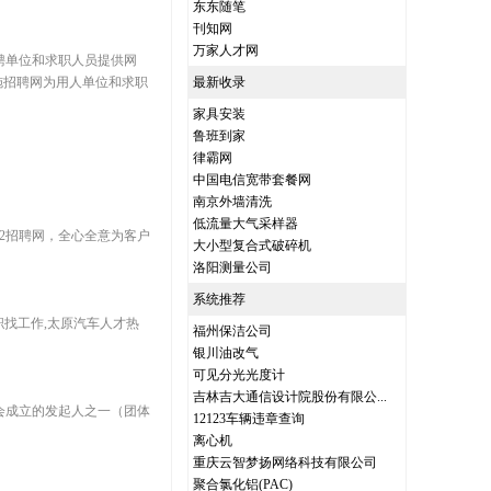
东东随笔
刊知网
万家人才网
招聘单位和求职人员提供网
施招聘网为用人单位和求职
最新收录
家具安装
鲁班到家
律霸网
中国电信宽带套餐网
南京外墙清洗
低流量大气采样器
2招聘网，全心全意为客户
大小型复合式破碎机
洛阳测量公司
系统推荐
职找工作,太原汽车人才热
福州保洁公司
银川油改气
可见分光光度计
吉林吉大通信设计院股份有限公...
协会成立的发起人之一（团体
12123车辆违章查询
离心机
重庆云智梦扬网络科技有限公司
聚合氯化铝(PAC)