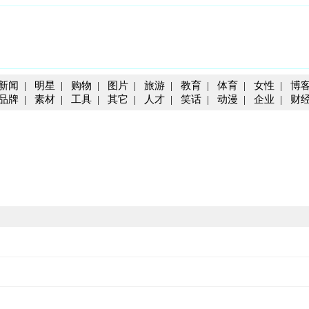
新闻
|
明星
|
购物
|
图片
|
旅游
|
教育
|
体育
|
女性
|
博
品牌
|
素材
|
工具
|
其它
|
人才
|
笑话
|
动漫
|
企业
|
财