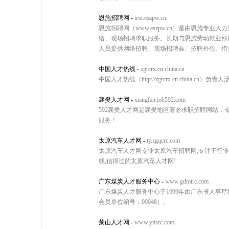
恩施招聘网
-
test.eszpw.cn
恩施招聘网（www.eszpw.cn）是由恩施
络、现场招聘求职服务。长期与恩施劳动就业部
人员提供网络招聘、现场招聘会、招聘外包、猎
中国人才热线
-
zgrcrx.cn.china.cn
中国人才热线（http://zgrcrx.cn.china.cn
襄樊人才网
-
xiangfan.job592.com
592襄樊人才网是襄樊地区著名求职招聘网站，
服务！
太原汽车人才网
-
ty.zgqcrc.com
太原汽车人才网专业太原汽车招聘网,专注于行业
线,信得过的太原汽车人才网!
广东煤炭人才服务中心
-
www.gdmtrc.com
广东煤炭人才服务中心于1999年由广东省人事厅
会员单位编号：00048）。
莱山人才网
-
www.ytlsrc.com