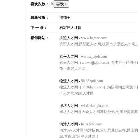
喜欢次数：
10
最新收录：
淘铺王
下 一 条：
石家庄人才网
相似网站：
拱墅人才网
-
www.hzgsrc.com
拱墅人才网,拱墅区人才网,杭州市拱墅区人才网
嘉兴人才网
-
www.zjjxjob.com
嘉兴人才网（www.zjjxjob.com）是专
作上嘉兴人才网。
物流人才网
-
56.36hjob.com
物流人才网（56.36hjob.com）为招贤纳士
产人才网,物流人才网
潍坊人才网
-
wf.dazhonghr.com
潍坊人才网是大众人才网潍坊分站,为用户提供真
河津人才网
-
hejin.597.com
河津597人才网,河津招聘,求职的最佳选择,网
息,首选597河津人才网！