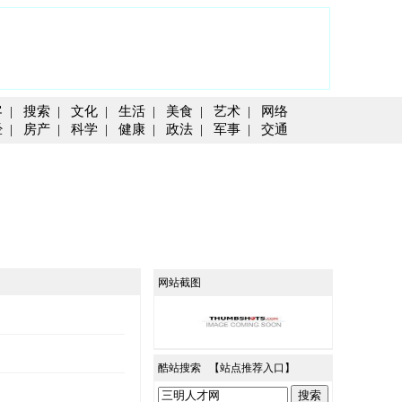
客
|
搜索
|
文化
|
生活
|
美食
|
艺术
|
网络
经
|
房产
|
科学
|
健康
|
政法
|
军事
|
交通
网站截图
酷站搜索 【
站点推荐入口
】