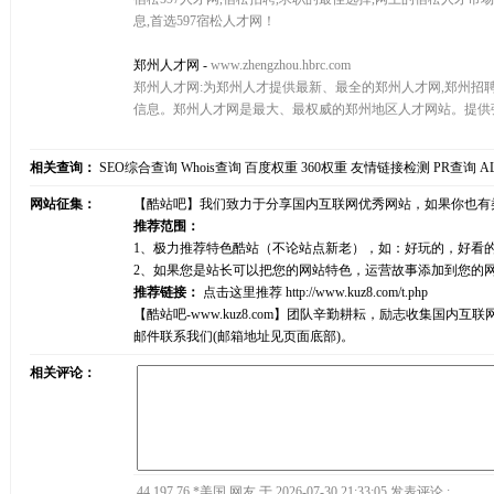
息,首选597宿松人才网！
郑州人才网
-
www.zhengzhou.hbrc.com
郑州人才网:为郑州人才提供最新、最全的郑州人才网,郑州招聘
信息。郑州人才网是最大、最权威的郑州地区人才网站。提供
相关查询：
SEO综合查询
Whois查询
百度权重
360权重
友情链接检测
PR查询
A
网站征集：
【酷站吧】我们致力于分享国内互联网优秀网站，如果你也有
推荐范围：
1、极力推荐特色酷站（不论站点新老），如：好玩的，好看
2、如果您是站长可以把您的网站特色，运营故事添加到您的
推荐链接：
点击这里推荐
http://www.kuz8.com/t.php
【酷站吧-www.kuz8.com】团队辛勤耕耘，励志收集
邮件联系我们(邮箱地址见页面底部)。
相关评论：
44.197.76.*美国 网友 于 2026-07-30 21:33:05 发表评论 :