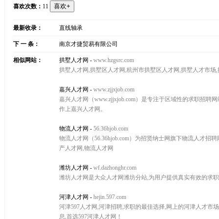
喜欢次数：
11
最新收录：
直线轴承
下 一 条：
南京才捷贸易有限公司
相似网站：
拱墅人才网
-
www.hzgsrc.com
拱墅人才网,拱墅区人才网,杭州市拱墅区人才网,拱墅人才市场
嘉兴人才网
-
www.zjjxjob.com
嘉兴人才网（www.zjjxjob.com）是专注于区域性的求
作上嘉兴人才网。
物流人才网
-
56.36hjob.com
物流人才网（56.36hjob.com）为招贤纳士网旗下物流人才
产人才网,物流人才网
潍坊人才网
-
wf.dazhonghr.com
潍坊人才网是大众人才网潍坊分站,为用户提供真实有效的求职
河津人才网
-
hejin.597.com
河津597人才网,河津招聘,求职的最佳选择,网上的河津人才市
息,首选597河津人才网！