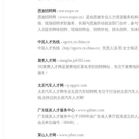
恩施招聘网
-
test.eszpw.cn
恩施招聘网（www.eszpw.cn）是由恩施专业人力资源
络、现场招聘求职服务。长期与恩施劳动就业部门合作，参与
人员提供网络招聘、现场招聘会、招聘外包、猎头招聘、实体
中国人才热线
-
zgrcrx.cn.china.cn
中国人才热线（http://zgrcrx.cn.china.cn）负责人汤 熙 女
襄樊人才网
-
xiangfan.job592.com
592襄樊人才网是襄樊地区著名求职招聘网站，专注于襄樊地
服务！
太原汽车人才网
-
ty.zgqcrc.com
太原汽车人才网专业太原汽车招聘网,专注于行业的太原汽车人才
线,信得过的太原汽车人才网!
广东煤炭人才服务中心
-
www.gdmtrc.com
广东煤炭人才服务中心于1999年由广东省人事厅批准成立的人才
会员单位编号：00048）。
莱山人才网
-
www.ytlsrc.com